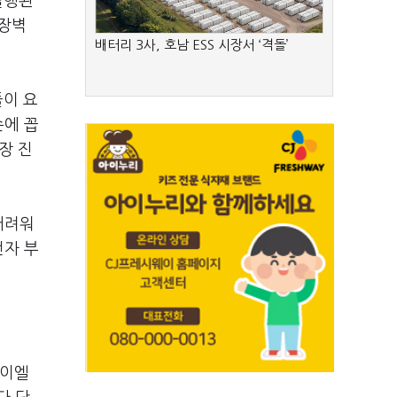
실행된
 장벽
배터리 3사, 호남 ESS 시장서 ‘격돌’
들이 요
손에 꼽
장 진
어려워
전자 부
에이엘