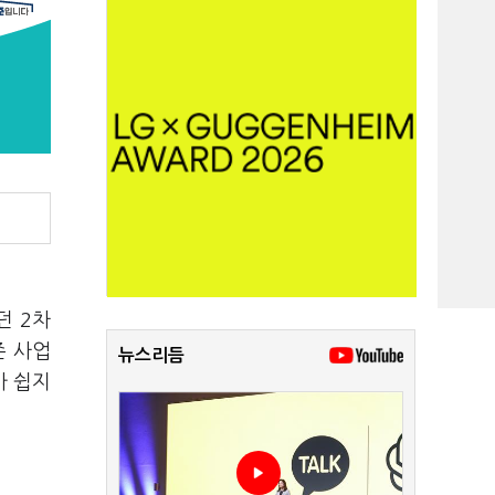
던 2차
존 사업
뉴스리듬
가 쉽지