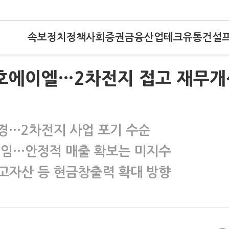
속보
정치
정책
사회
증권
금융
산업
테크
유통
건설
대호에이엘…2차전지 접고 재무개
변경…2차전지 사업 포기 수순
직임…안정적 매출 확보는 미지수
고자산 등 현금창출력 확대 방향