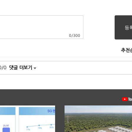
0
/
300
추천
0/0
댓글 더보기