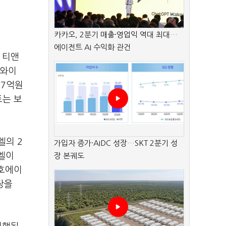
카카오, 2분기 매출·영업익 역대 최대…
에이전트 AI 수익화 관건
 티앤
 와이
37억원
트는 보
엘의 2
가입자 증가·AIDC 성장…SKT 2분기 성
엘이
장 본궤도
대호에이
장을