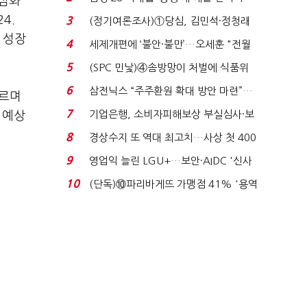
 심화
목…9월 ‘폴...
4.
3
(정기여론조사)①당심, 김민석·정청래
 성장
'초접전'…대통령 ...
4
세제개편에 ‘불안·불만’…오세훈 "전월
세 구하기 더 ...
5
(SPC 민낯)④솜방망이 처벌에 식품위
생법 위반 반복...
6
삼전닉스 “주주환원 확대 방안 마련”…
무르며
로이터에 성명...
7
기업은행, 소비자피해보상 부실심사·보
 예상
이스피싱 공시 ...
8
경상수지 또 역대 최고치…사상 첫 400
억달러에 '3% 성...
9
영업익 늘린 LGU+…보안·AIDC '신사
업 드라이브'...
10
(단독)⑩파리바게뜨 가맹점 41% '용역
제빵기사 없어'…고...