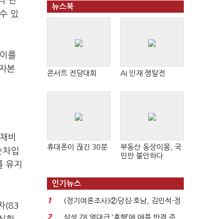
다 단
뉴스북
수 있
 이를
전자본
콘서트 전당대회
AI 인재 쟁탈전
부채비
휴대폰이 끊긴 30분
부동산 동상이몽, 국
순차입
민만 불안하다
를 유지
인기뉴스
1
(정기여론조사)②당심·호남, 김민석-정
(83
청래 '초접전'...
2
삼성 Z8 역대급 ‘흥행’에 애플 반격 주