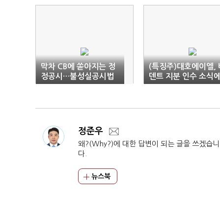
막차 CB에 쏟아지는 정
(특징주)대호에이엘, 
정공시…불성실공시법
덴트 지분 인수 소식
인 지정 주의보
‘급등’
정준우
왜?(Why?)에 대한 답변이 되는 글을 쓰겠습니
다.
뉴스북