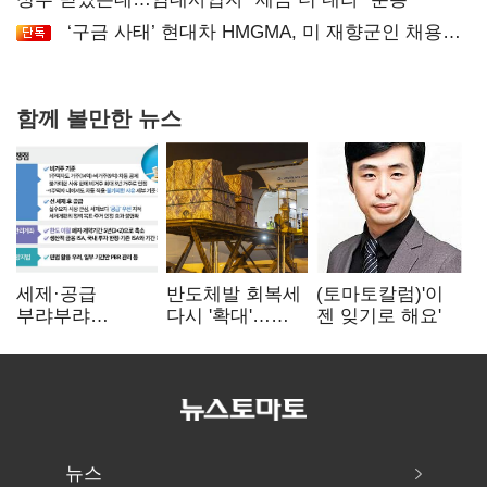
‘구금 사태’ 현대차 HMGMA, 미 재향군인 채용
확대로 분위기 반전
함께 볼만한 뉴스
세제·공급
반도체발 회복세
(토마토칼럼)'이
부랴부랴
다시 '확대'…
젠 잊기로 해요'
재검토…'구윤철·
제조업 생산
김윤덕' 책임론
5.8% 반등
뉴스