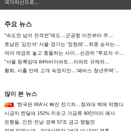
국가자산으로…'
보관·평가·처분'
기준은 숙제
주요 뉴스
"속도전 넘어 전격전"에도…군공항 이전부터 주
52시간까지 '뇌관'
호남은 '김민석' 서울·경기는 '정청래'…최종 승자는
'안갯속'
여야 재검토 놓고 충돌하는 사이…선관위 "투표자 수
오차 당연"
"서울 등록임대 84%비아파트…아파트 규제와
달리해야"
황희, 사흘 만에 고개 숙였지만…'폐버스 청년주택'
후폭풍
많이 본 뉴스
'한국판 IRA'서 빠진 전기차…청와대 벽에 막혔다
시금치 한달새 152% 치솟고 가금류 90만마리 폐사
은행들, 인천·전남·경북 57조 금고 쟁탈전
정부 믿었는데…임대사업자 "세금 더 내라" 분통