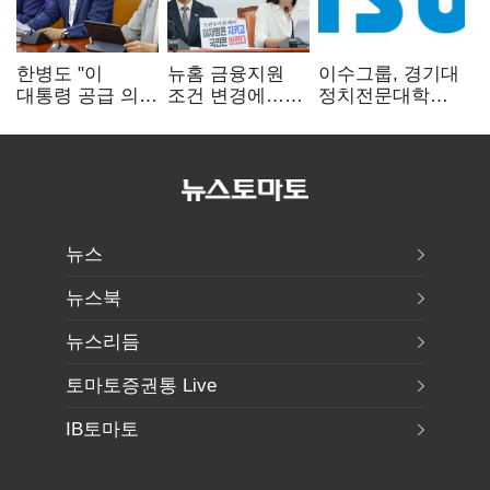
한병도 "이
뉴홈 금융지원
이수그룹, 경기대
대통령 공급 의지
조건 변경에…
정치전문대학원
확인…국힘, 정쟁
장동혁 "정부가
에 '펠로우십
삼지 말아야"
분양사기 나선
기금' 3900만원
것" 질타
출연
뉴스
뉴스북
뉴스리듬
토마토증권통 Live
IB토마토