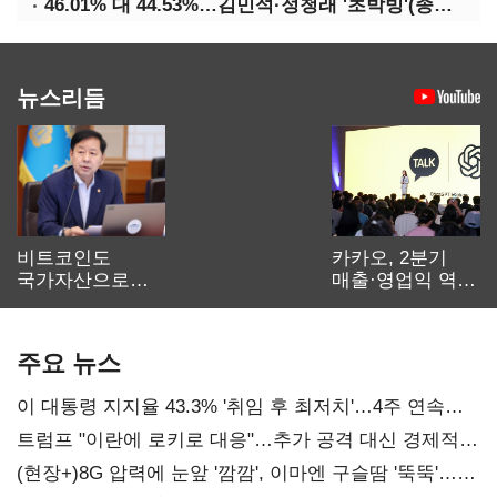
46.01% 대 44.53%…김민석·정청래 '초박빙'(종합 2보)
뉴스리듬
비트코인도
카카오, 2분기
국가자산으로…'
매출·영업익 역대
보관·평가·처분'
최대…에이전트
기준은 숙제
AI 수익화 관건
주요 뉴스
이 대통령 지지율 43.3% '취임 후 최저치'…4주 연속
'하락'
트럼프 "이란에 로키로 대응"…추가 공격 대신 경제적
압박 시사
(현장+)8G 압력에 눈앞 '깜깜', 이마엔 구슬땀 '뚝뚝'…