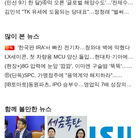
화려한 에어쇼 뒤 땀방울
(민선 9기 한 달)④막 오른 '글로벌 해양수도'…'전재수
리더십' 시험대
김민석 "TK 유세에 도움되는 당대표"…정청래 "벌써
대표된 양 당직 배분"
많이 본 뉴스
'한국판 IRA'서 빠진 전기차…청와대 벽에 막혔다
LX세미콘, 첫 차량용 MCU 양산 돌입…현대차·기아에
공급
(현장+)8G 압력에 눈앞 '깜깜', 이마엔 구슬땀 '뚝뚝'…
화려한 에어쇼 뒤 땀방울
⑪(단독)SPC, 가맹점주에 "용역계약 해지하라"...
내팽개친 '사회적합의'
[IB토마토]동원파츠, IPO 승부수…영업익 7배 성장의
이면은 고객 편중
함께 볼만한 뉴스