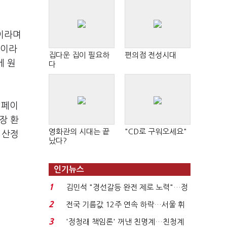
"이라며
"이라
집다운 집이 필요하
편의점 전성시대
에 원
다
"페이
장 환
영화관의 시대는 끝
"CD로 구워오세요"
 산정
났다?
인기뉴스
1
김민석 "경선갈등 완전 제로 노력"…정
청래 "반명 공세 사...
2
전국 기름값 12주 연속 하락…서울 휘
발윳값 1909원...
3
'정청래 책임론' 꺼낸 친명계…친청계