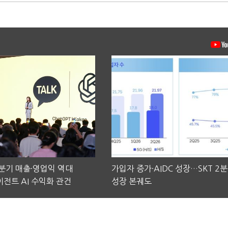
2분기 매출·영업익 역대
가입자 증가·AIDC 성장…SKT 2
전트 AI 수익화 관건
성장 본궤도