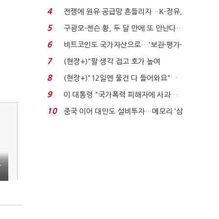
는 추가투표 때리기...
4
전쟁에 원유 공급망 흔들리자…K-정유,
에너지안보 핵심...
5
구광모-젠슨 황, 두 달 만에 또 만난다…
로봇·AI 등 논...
6
비트코인도 국가자산으로…'보관·평가·
처분' 기준은 ...
7
(현장+)"팔 생각 접고 호가 높여
요"…'덜 똘똘한 한 채' 20...
8
(현장+)"12일엔 물건 다 들어와요"…
빈 매대 채우며 문 연 ...
9
이 대통령 "국가폭력 피해자에 사과…
적극적 조사로 진...
10
중국 이어 대만도 설비투자…메모리 ‘삼
국전쟁’
소