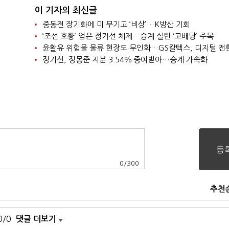
이 기자의 최신글
중동전 장기화에 미 무기고 ‘비상’…K방산 기회
‘조선 호황’ 업은 정기선 체제…승계 실탄 ‘고배당’ 주목
윤활유 위험물 물류 현장도 무인화…GS칼텍스, 디지털 전
정기선, 정몽준 지분 3.54％ 증여받아…승계 가속화
0
/
300
추천
0/0
댓글 더보기