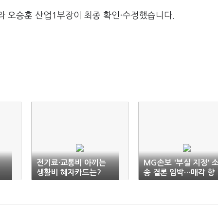
라 오승훈 산업1부장이 최종 확인·수정했습니다.
7
전기료·교통비 아끼는
MG손보 '부실 지정' 
생활비 혜자카드는?
송 결론 임박…매각 향
방은