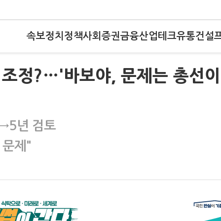
속보
정치
정책
사회
증권
금융
산업
테크
유통
건설
조정?…'바보야, 문제는 총선이
→5년 검토
 문제"