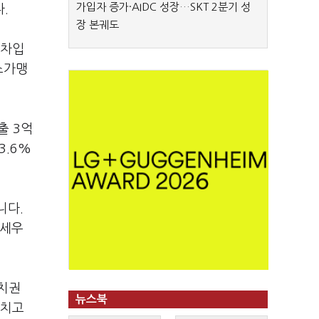
가입자 증가·AIDC 성장…SKT 2분기 성
다.
장 본궤도
절차입
소가맹
출 3억
3.6%
니다.
내세우
정치권
뉴스북
외치고