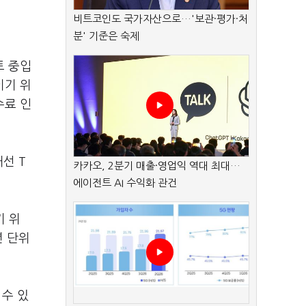
비트코인도 국가자산으로…'보관·평가·처
분' 기준은 숙제
토 중입
이기 위
수료 인
선 T
카카오, 2분기 매출·영업익 역대 최대…
에이전트 AI 수익화 관건
기 위
년 단위
 수 있