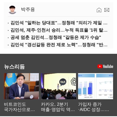
박주용
김민석 "일하는 당대표"…정청래 "의리가 제일 중요"
김민석, 제주·인천서 승리…누적 득표율 '1위 탈환'(종합)
공세 멈춘 김민석…정청래 "갈등은 제가 수습"
김민석 "경선갈등 완전 제로 노력"…정청래 "반명 공세 사과부터"
뉴스리듬
비트코인도
카카오, 2분기
가입자 증가
국가자산으로…'
매출·영업익 역대
·AIDC 성장…
보관·평가·처분'
최대…에이전트
SKT 2분기 성장