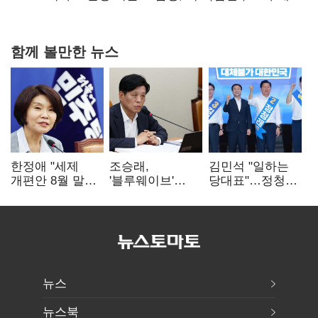
협력
함께 볼만한 뉴스
한정애 "세제
조승래,
김민석 "일하는
개편안 8월 말
'블루웨이브'
당대표"…정청래
정리…부동산
개인정보 유출
"의리가 제일
공급도 논의"
사과 "무거운
중요"
책임 통감"
뉴스
뉴스북