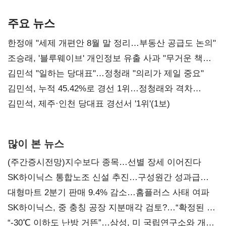
기준은 숙제
AI 수익화 관건
본궤도
주요 뉴스
한정애 "세제 개편안 8월 말 정리…부동산 공급도 논의"
조승래, '블루웨이브' 개인정보 유출 사과 "무거운 책임
통감"
김민석 "일하는 당대표"…정청래 "의리가 제일 중요"
김민석, 누적 45.42%로 경선 1위…정청래와 격차
0.86%p(2보)
김민석, 제주·인천 당대표 경선서 '1위'(1보)
많이 본 뉴스
(주간증시전망)지수보다 종목…선별 장세 이어진다
SK하이닉스 통합노조 신설 추진…구성원간 성과급
불만 확산
대형마트 2분기 판매 9.4% 감소…홈플러스 사태 여파
SK하이닉스, 중 충칭 공장 지분매각 검토?…“확정된 바
없어”
“-30℃ 이하도 난방 거뜬”…삼성, 미 국립연구소와 개발