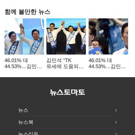
함께 볼만한 뉴스
46.01% 대
김민석 "TK
46.01% 대
44.53%…김민석·
유세에 도움되는
44.53%…김민석·
정청래
당대표"…정청래
정청래
'초박빙'(종합
"벌써 대표된 양
'초박빙'(종합)
2보)
당직 배분"
뉴스
뉴스북
뉴스리듬