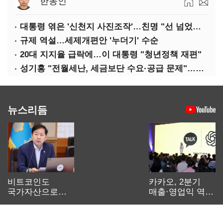
한동인
대통령 엮은 '신천지 사진조작'…친명 "선 넘었다" 격앙
규제 역설…세제개편안 '누더기' 수순
20대 지지율 급락에…이 대통령 "청년정책 재편"
성기홍 "전월세난, 세금보단 수요·공급 문제"…닥공 시사
뉴스리듬
비트코인도
카카오, 2분기
국가자산으로…'
매출·영업익 역대
보관·평가·처분'
최대…에이전트
기준은 숙제
AI 수익화 관건