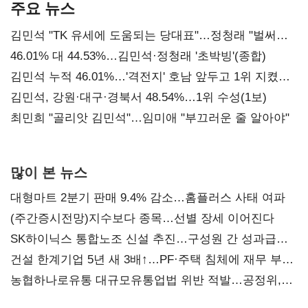
주요 뉴스
김민석 "TK 유세에 도움되는 당대표"…정청래 "벌써
대표된 양 당직 배분"
46.01% 대 44.53%…김민석·정청래 '초박빙'(종합)
김민석 누적 46.01%…'격전지' 호남 앞두고 1위 지켰다
(2보)
김민석, 강원·대구·경북서 48.54%…1위 수성(1보)
최민희 "골리앗 김민석"…임미애 "부끄러운 줄 알아야"
많이 본 뉴스
대형마트 2분기 판매 9.4% 감소…홈플러스 사태 여파
(주간증시전망)지수보다 종목…선별 장세 이어진다
SK하이닉스 통합노조 신설 추진…구성원 간 성과급
불만 확산
건설 한계기업 5년 새 3배↑…PF·주택 침체에 재무 부담
확대
농협하나로유통 대규모유통업법 위반 적발…공정위,
과징금 4억6200만원 부과