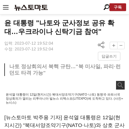
구독
윤 대통령 "나토와 군사정보 공유 확
대…우크라이나 신탁기금 참여"
입력: 2023-07-12 19:52:04
수정: 2023-07-12 19:52:04
답글쓰기
나토 정상회의서 북핵 규탄…"북 미사일, 파리·런
던도 타격 가능"
윤석열 대통령이 12일(현지시간) 북대서양조약기구(NATO·나토) 동맹국·파트너국
정상회의가 열리는 리투아니아 빌뉴스 리텍스포(LITEXPO)에 도착하고 있다. (사진=
뉴시스)
[뉴스토마토 박주용 기자] 윤석열 대통령은 12일(현
지시간) "북대서양조약기구(NATO·나토)와 상호 군사