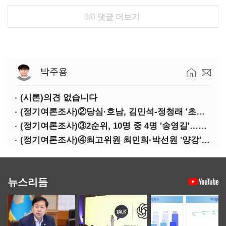
0/0
댓글 더보기
박주용
(시론)의견 없습니다
(정기여론조사)②당심·호남, 김민석-정청래 '초접전'
(정기여론조사)③2순위, 10명 중 4명 '송영길'…정청래 '한 자릿수'
(정기여론조사)④최고위원 최민희·박선원 '양강'…서미화·이성윤·임미애 뒤이어
뉴스리듬