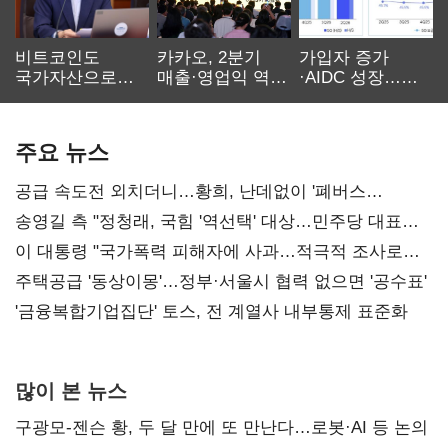
비트코인도
카카오, 2분기
가입자 증가
국가자산으로…'
매출·영업익 역대
·AIDC 성장…
보관·평가·처분'
최대…에이전트
SKT 2분기 성장
기준은 숙제
AI 수익화 관건
본궤도
주요 뉴스
공급 속도전 외치더니…황희, 난데없이 '폐버스
리모델링' 제안
송영길 측 "정청래, 국힘 '역선택' 대상…민주당 대표로
총선 지휘 못해"
이 대통령 "국가폭력 피해자에 사과…적극적 조사로
진실 밝혀야"
주택공급 '동상이몽'…정부·서울시 협력 없으면 '공수표'
'금융복합기업집단' 토스, 전 계열사 내부통제 표준화
많이 본 뉴스
구광모-젠슨 황, 두 달 만에 또 만난다…로봇·AI 등 논의