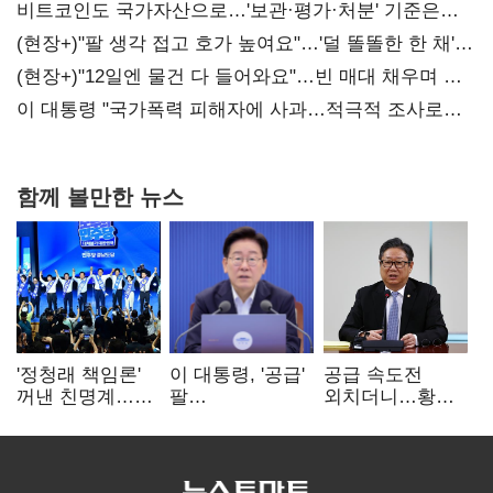
비트코인도 국가자산으로…'보관·평가·처분' 기준은
숙제
(현장+)"팔 생각 접고 호가 높여요"…'덜 똘똘한 한 채'
20억 키맞추기
(현장+)"12일엔 물건 다 들어와요"…빈 매대 채우며 문
연 홈플러스
이 대통령 "국가폭력 피해자에 사과…적극적 조사로
진실 밝혀야"
함께 볼만한 뉴스
'정청래 책임론'
이 대통령, '공급'
공급 속도전
꺼낸 친명계…
팔
외치더니…황희,
친청계는
걷어붙였는데…
난데없이 '폐버스
추가투표 때리기
여 내부선
리모델링' 제안
'부동산
망언'(종합)