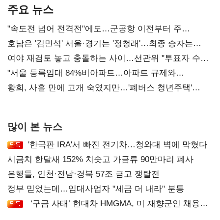
주요 뉴스
"속도전 넘어 전격전"에도…군공항 이전부터 주
52시간까지 '뇌관'
호남은 '김민석' 서울·경기는 '정청래'…최종 승자는
'안갯속'
여야 재검토 놓고 충돌하는 사이…선관위 "투표자 수
오차 당연"
"서울 등록임대 84%비아파트…아파트 규제와
달리해야"
황희, 사흘 만에 고개 숙였지만…'폐버스 청년주택'
후폭풍
많이 본 뉴스
'한국판 IRA'서 빠진 전기차…청와대 벽에 막혔다
시금치 한달새 152% 치솟고 가금류 90만마리 폐사
은행들, 인천·전남·경북 57조 금고 쟁탈전
정부 믿었는데…임대사업자 "세금 더 내라" 분통
‘구금 사태’ 현대차 HMGMA, 미 재향군인 채용
확대로 분위기 반전