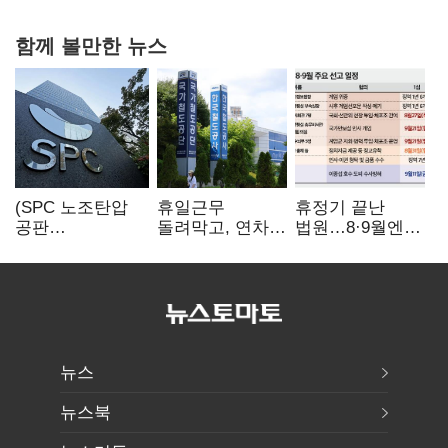
함께 볼만한 뉴스
(SPC 노조탄압
휴일근무
휴정기 끝난
공판
돌려막고, 연차도
법원…8·9월엔
100회)⑫"허영인
통제…코레일
3특검 재판
도 책임 안 지는
승무현장의
'줄선고' 예정
'사회적합의'…
'아슬아슬한
남은 건 꼼수·
52시간'
탄압"
뉴스
뉴스북