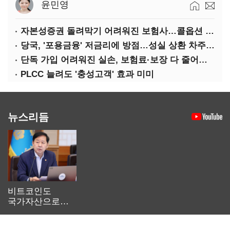
윤민영
자본성증권 돌려막기 어려워진 보험사…콜옵션 부담 급증
당국, '포용금융' 저금리에 방점…성실 상환 차주는 '역차별'
단독 가입 어려워진 실손, 보험료·보장 다 줄어든 5세대는?
PLCC 늘려도 '충성고객' 효과 미미
뉴스리듬
비트코인도
국가자산으로…'
보관·평가·처분'
기준은 숙제