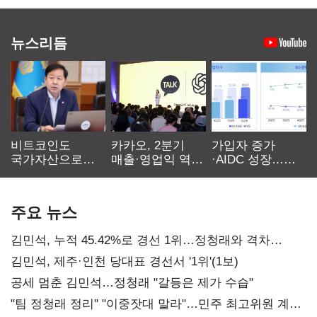
뉴스리듬
비트코인도
카카오, 2분기
가입자 증가
국가자산으로…'
매출·영업익 역대
·AIDC 성장…
보관·평가·처분'
최대…에이전트
SKT 2분기 성장
기준은 숙제
AI 수익화 관건
본궤도
주요 뉴스
김민석, 누적 45.42%로 경선 1위…정청래와 격차
0.86%p(2보)
김민석, 제주·인천 당대표 경선서 '1위'(1보)
공세 멈춘 김민석…정청래 "갈등은 제가 수습"
"팀 정청래 정리" "이중잣대 말라"…민주 최고위원 계파