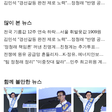
다툼 격화
김민석 "경선갈등 완전 제로 노력"…정청래 "반명 공세
사과부터"
많이 본 뉴스
전국 기름값 12주 연속 하락…서울 휘발윳값 1909원
김민석 "경선갈등 완전 제로 노력"…정청래 "반명 공세
사과부터"
'정청래 책임론' 꺼낸 친명계…친청계는 추가투표
때리기
전쟁에 원유 공급망 흔들리자…K-정유, 에너지안보
핵심으로 재부상
"팀 정청래 정리" "이중잣대 말라"…민주 최고위원 계파
다툼 격화
함께 볼만한 뉴스