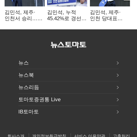
김민석, 제주·
김민석, 누적
김민석, 제주·
인천서 승리…
45.42%로 경선
인천 당대표
누적 득표율 '1위
1위…정청래와
경선서 '1위'(1보)
탈환'(종합)
격차
0.86%p(2보)
뉴스
뉴스북
뉴스리듬
토마토증권통 Live
IB토마토
회사소개
개인정보취급방침
서비스 이용약관
고충처리