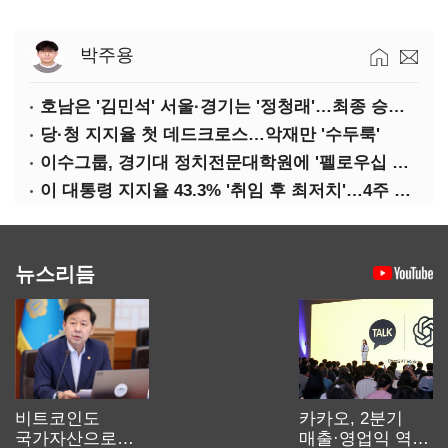
박주용
호남은 '김민석' 서울·경기는 '정청래'…최종 승자는 '안갯속'
당·청 지지율 첫 데드크로스…악재만 '수두룩'
이수그룹, 경기대 정치전문대학원에 '펠로우십 기금' 3900만원 출연
이 대통령 지지율 43.3% '취임 후 최저치'…4주 연속 '하락'
뉴스리듬
비트코인도
카카오, 2분기
국가자산으로…'
매출·영업익 역대