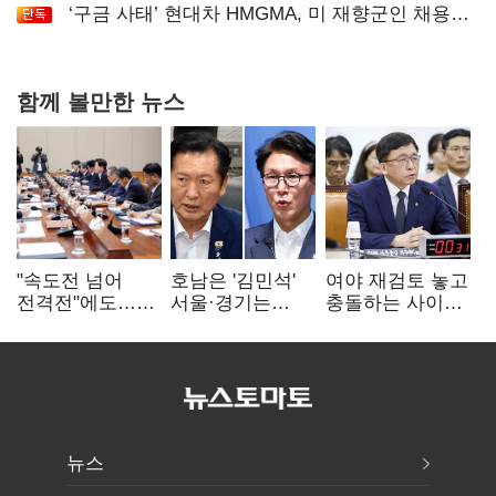
‘구금 사태’ 현대차 HMGMA, 미 재향군인 채용
확대로 분위기 반전
함께 볼만한 뉴스
"속도전 넘어
호남은 '김민석'
여야 재검토 놓고
전격전"에도…
서울·경기는
충돌하는 사이…
군공항 이전부터
'정청래'…최종
선관위 "투표자
주 52시간까지
승자는 '안갯속'
수 오차 당연"
'뇌관'
뉴스