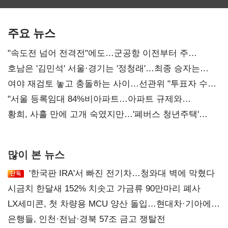
보관·평가·처분'
최대…에이전트
기준은 숙제
AI 수익화 관건
주요 뉴스
"속도전 넘어 전격전"에도…군공항 이전부터 주
52시간까지 '뇌관'
호남은 '김민석' 서울·경기는 '정청래'…최종 승자는
'안갯속'
여야 재검토 놓고 충돌하는 사이…선관위 "투표자 수
오차 당연"
"서울 등록임대 84%비아파트…아파트 규제와
달리해야"
황희, 사흘 만에 고개 숙였지만…'폐버스 청년주택'
후폭풍
많이 본 뉴스
'한국판 IRA'서 빠진 전기차…청와대 벽에 막혔다
시금치 한달새 152% 치솟고 가금류 90만마리 폐사
LX세미콘, 첫 차량용 MCU 양산 돌입…현대차·기아에
공급
은행들, 인천·전남·경북 57조 금고 쟁탈전