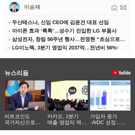
이승재
두산테스나, 신임 CEO에 김윤건 대표 선임
아이폰 효과 ‘톡톡’…성수기 진입한 LG 부품사
삼성전자, 창립 56주년 행사…전영현 “초심으로 경쟁력 회복해야”
LG이노텍, 3분기 영업익 2037억…전년비 56%↑
뉴스리듬
비트코인도
카카오, 2분기
가입자 증가
국가자산으로…'
매출·영업익 역대
·AIDC 성장…
보관·평가·처분'
최대…에이전트
SKT 2분기 성장
기준은 숙제
AI 수익화 관건
본궤도