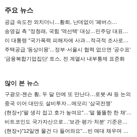
주요 뉴스
공급 속도전 외치더니…황희, 난데없이 '폐버스
리모델링' 제안
송영길 측 "정청래, 국힘 '역선택' 대상…민주당 대표로
총선 지휘 못해"
이 대통령 "국가폭력 피해자에 사과…적극적 조사로
진실 밝혀야"
주택공급 '동상이몽'…정부·서울시 협력 없으면 '공수표'
'금융복합기업집단' 토스, 전 계열사 내부통제 표준화
많이 본 뉴스
구광모-젠슨 황, 두 달 만에 또 만난다…로봇·AI 등 논의
중국 이어 대만도 설비투자…메모리 ‘삼국전쟁’
(현장+)"팔 생각 접고 호가 높여요"…'덜 똘똘한 한 채'
20억 키맞추기
비트코인도 국가자산으로…'보관·평가·처분' 기준은
숙제
(현장+)"12일엔 물건 다 들어와요"…빈 매대 채우며 문