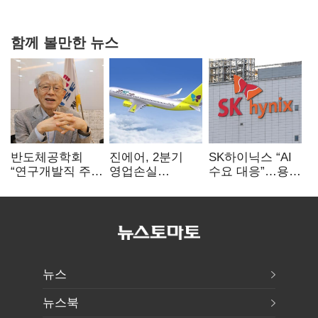
연 홈플러스
함께 볼만한 뉴스
반도체공학회
진에어, 2분기
SK하이닉스 “AI
“연구개발직 주
영업손실
수요 대응”…용인
52시간제
731억…유가
·청주 팹에 54조
개선해야”
상승 여파
투자
뉴스
뉴스북