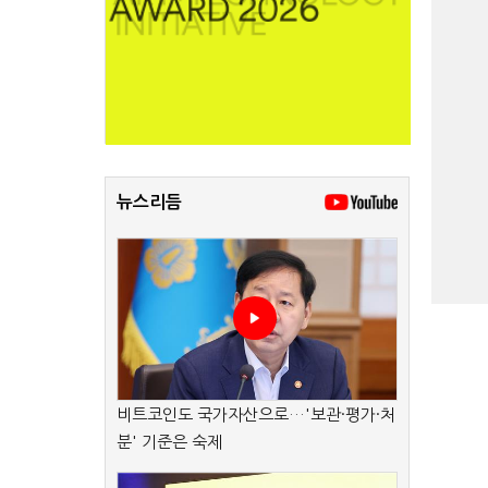
뉴스리듬
비트코인도 국가자산으로…'보관·평가·처
분' 기준은 숙제