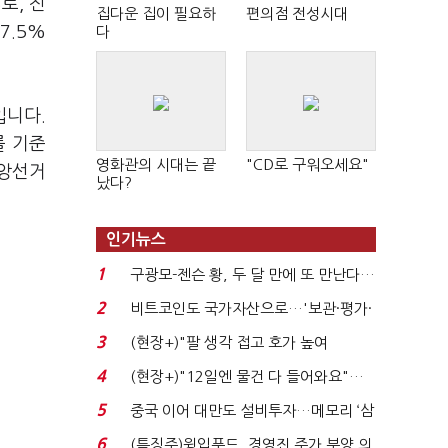
로, 진
집다운 집이 필요하
편의점 전성시대
7.5%
다
입니다.
를 기준
영화관의 시대는 끝
"CD로 구워오세요"
중앙선거
났다?
인기뉴스
1
구광모-젠슨 황, 두 달 만에 또 만난다…
로봇·AI 등 논...
2
비트코인도 국가자산으로…'보관·평가·
처분' 기준은 ...
3
(현장+)"팔 생각 접고 호가 높여
요"…'덜 똘똘한 한 채' 20...
4
(현장+)"12일엔 물건 다 들어와요"…
빈 매대 채우며 문 연 ...
5
중국 이어 대만도 설비투자…메모리 ‘삼
국전쟁’
6
(특징주)윙입푸드, 경영진 주가 부양 의