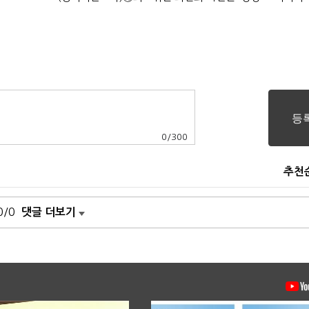
0
/
300
추천
0/0
댓글 더보기