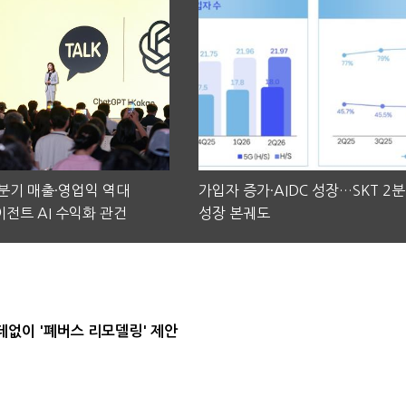
2분기 매출·영업익 역대
가입자 증가·AIDC 성장…SKT 2
전트 AI 수익화 관건
성장 본궤도
데없이 '폐버스 리모델링' 제안