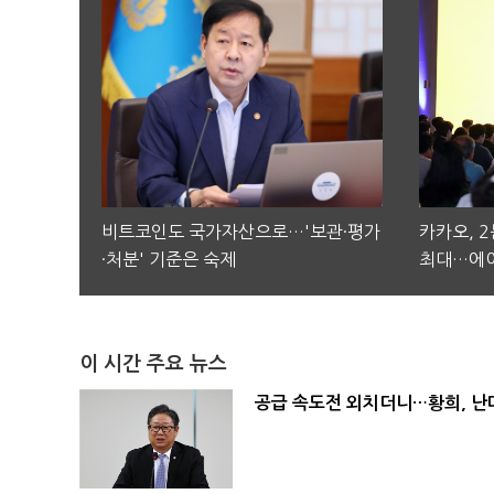
비트코인도 국가자산으로…'보관·평가
카카오, 
·처분' 기준은 숙제
최대…에이
이 시간 주요 뉴스
공급 속도전 외치더니…황희, 난