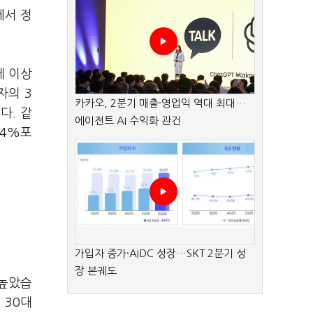
에서 정
세 이상
자의 3
카카오, 2분기 매출·영업익 역대 최대…
다. 같
에이전트 AI 수익화 관건
.4%포
가입자 증가·AIDC 성장…SKT 2분기 성
장 본궤도
 높았습
 30대