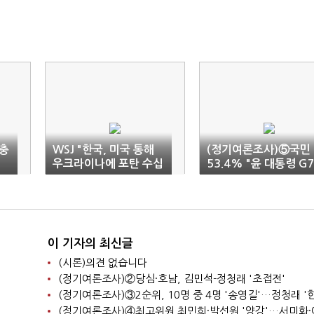
충
WSJ "한국, 미국 통해
(정기여론조사)⑤국민
우크라이나에 포탄 수십
53.4% "윤 대통령 G
만발 비밀지원"
정상회의 성과 없었다"
이 기자의 최신글
(시론)의견 없습니다
(정기여론조사)②당심·호남, 김민석-정청래 '초접전'