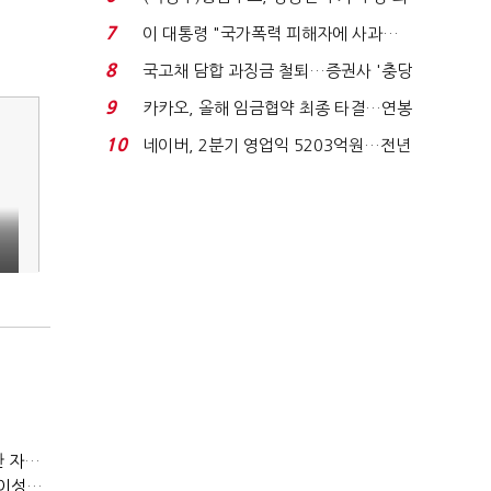
지에 상한가...
7
이 대통령 "국가폭력 피해자에 사과…
적극적 조사로 진...
8
국고채 담합 과징금 철퇴…증권사 '충당
금 폭탄' 우려...
9
카카오, 올해 임금협약 최종 타결…연봉
6.3% 인상·격려...
10
네이버, 2분기 영업익 5203억원…전년
비 0.2% 감소...
7
(정기여론조사)③2순위, 10명 중 4명 '송영길'…정청래 '한 자릿수'
(정기여론조사)④최고위원 최민희·박선원 '양강'…서미화·이성윤·임미애 뒤이어