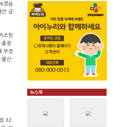
6%였습
에선 긍
 저조한
·충청·
대 부정
·울산·
뉴스북
 32.