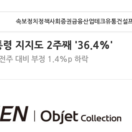
속보
정치
정책
사회
증권
금융
산업
테크
유통
건설
 지지도 2주째 '36.4%'
…전주 대비 부정 1.4%p 하락