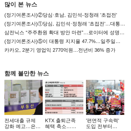
많이 본 뉴스
(정기여론조사)②당심·호남, 김민석-정청래 '초접전'
(정기여론조사)①당심, 김민석·정청래 '초접전'…대통령
지지도 '50% 아래로'(종합)
삼전닉스 “주주환원 확대 방안 마련”…로이터에 성명
보내
(정기여론조사)⑤이 대통령 지지율 47.7%…일주일
만에 다시 40%대
카카오, 2분기 영업익 2770억원…전년비 36% 증가
함께 볼만한 뉴스
전세대출 규제
KTX 출퇴근족
'편면적 구속력'
강화 예고…은행
혜택 축소…
도입 전부터