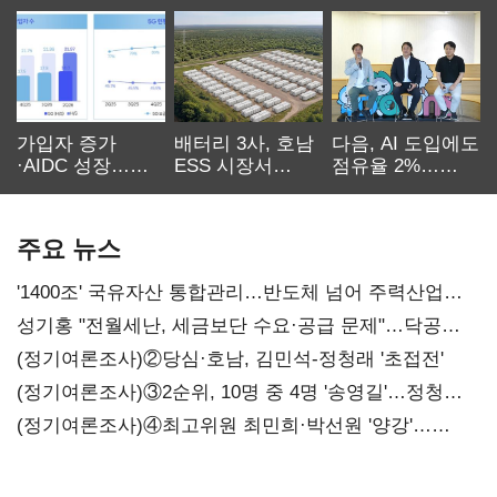
가입자 증가
배터리 3사, 호남
다음, AI 도입에도
·AIDC 성장…
ESS 시장서
점유율 2%…
SKT 2분기 성장
‘격돌’
에이전트
본궤도
차별화가 관건
주요 뉴스
'1400조' 국유자산 통합관리…반도체 넘어 주력산업
구조혁신
성기홍 "전월세난, 세금보단 수요·공급 문제"…닥공
시사
(정기여론조사)②당심·호남, 김민석-정청래 '초접전'
(정기여론조사)③2순위, 10명 중 4명 '송영길'…정청래
'한 자릿수'
(정기여론조사)④최고위원 최민희·박선원 '양강'…
서미화·이성윤·임미애 뒤이어