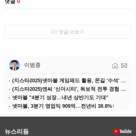
댓글
0
0/0
댓글 더보기
이범종
(지스타2025)넷마블 게임패드 활용, 몬길 '수석' 7대죄 '차석'
(지스타2025)엔씨 '신더시티', 독보적 전투 경험 필요
넷마블 "4분기 성장…내년 상반기도 기대"
넷마블, 3분기 영업익 909억…전년비 38.8%↑
뉴스리듬