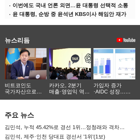
이번에도 국내 언론 외면…윤 대통령 선택적 소통
윤 대통령, 순방 중 윤석년 KBS이사 해임안 재가
뉴스리듬
비트코인도
카카오, 2분기
가입자 증가
국가자산으로…'
매출·영업익 역대
·AIDC 성장…
보관·평가·처분'
최대…에이전트
SKT 2분기 성장
기준은 숙제
AI 수익화 관건
본궤도
주요 뉴스
김민석, 누적 45.42%로 경선 1위…정청래와 격차
0.86%p(2보)
김민석, 제주·인천 당대표 경선서 '1위'(1보)