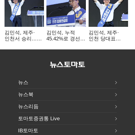
김민석, 제주·
김민석, 누적
김민석, 제주·
인천서 승리…
45.42%로 경선
인천 당대표
누적 득표율 '1위
1위…정청래와
경선서 '1위'(1보)
탈환'(종합)
격차
0.86%p(2보)
뉴스
뉴스북
뉴스리듬
토마토증권통 Live
IB토마토