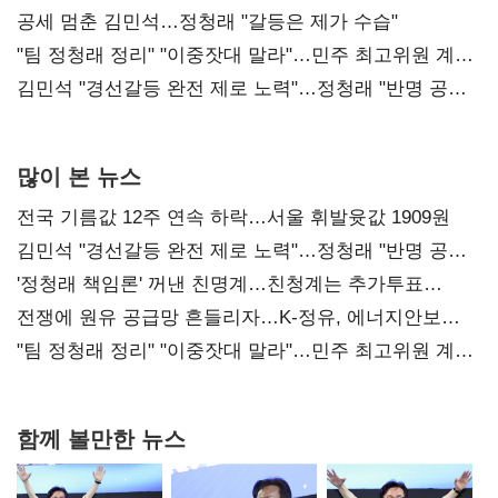
공세 멈춘 김민석…정청래 "갈등은 제가 수습"
"팀 정청래 정리" "이중잣대 말라"…민주 최고위원 계파
다툼 격화
김민석 "경선갈등 완전 제로 노력"…정청래 "반명 공세
사과부터"
많이 본 뉴스
전국 기름값 12주 연속 하락…서울 휘발윳값 1909원
김민석 "경선갈등 완전 제로 노력"…정청래 "반명 공세
사과부터"
'정청래 책임론' 꺼낸 친명계…친청계는 추가투표
때리기
전쟁에 원유 공급망 흔들리자…K-정유, 에너지안보
핵심으로 재부상
"팀 정청래 정리" "이중잣대 말라"…민주 최고위원 계파
다툼 격화
함께 볼만한 뉴스