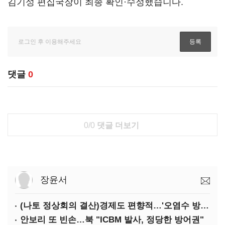
김기성 편집국장이 최종 확인·수정했습니다.
댓글
0
0/0
댓글 더보기
장윤서
(나토 정상회의 결산)경제도 편향적…'오염수 방류'만 용인
안보리 또 빈손…북 "ICBM 발사, 정당한 방어권"