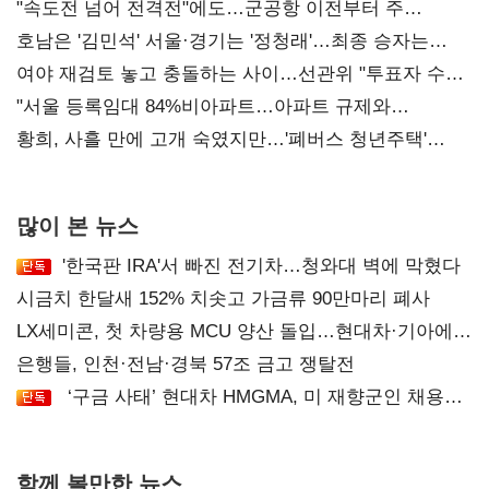
"속도전 넘어 전격전"에도…군공항 이전부터 주
52시간까지 '뇌관'
호남은 '김민석' 서울·경기는 '정청래'…최종 승자는
'안갯속'
여야 재검토 놓고 충돌하는 사이…선관위 "투표자 수
오차 당연"
"서울 등록임대 84%비아파트…아파트 규제와
달리해야"
황희, 사흘 만에 고개 숙였지만…'폐버스 청년주택'
후폭풍
많이 본 뉴스
'한국판 IRA'서 빠진 전기차…청와대 벽에 막혔다
시금치 한달새 152% 치솟고 가금류 90만마리 폐사
LX세미콘, 첫 차량용 MCU 양산 돌입…현대차·기아에
공급
은행들, 인천·전남·경북 57조 금고 쟁탈전
‘구금 사태’ 현대차 HMGMA, 미 재향군인 채용
확대로 분위기 반전
함께 볼만한 뉴스