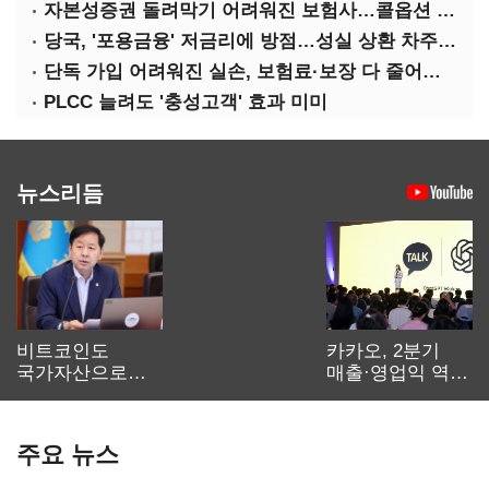
자본성증권 돌려막기 어려워진 보험사…콜옵션 부담 급증
당국, '포용금융' 저금리에 방점…성실 상환 차주는 '역차별'
단독 가입 어려워진 실손, 보험료·보장 다 줄어든 5세대는?
PLCC 늘려도 '충성고객' 효과 미미
뉴스리듬
비트코인도
카카오, 2분기
국가자산으로…'
매출·영업익 역대
보관·평가·처분'
최대…에이전트
기준은 숙제
AI 수익화 관건
주요 뉴스