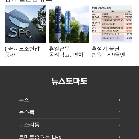
(SPC 노조탄압
휴일근무
휴정기 끝난
공판
돌려막고, 연차도
법원…8·9월엔
100회)⑫"허영인
통제…코레일
3특검 재판
도 책임 안 지는
승무현장의
'줄선고' 예정
'사회적합의'…
'아슬아슬한
남은 건 꼼수·
52시간'
탄압"
뉴스
뉴스북
뉴스리듬
토마토증권통 Live