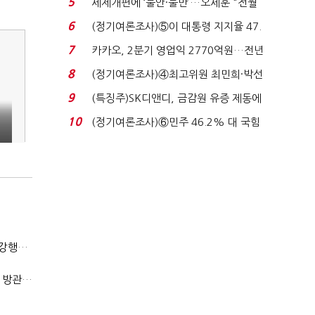
5
세제개편에 ‘불안·불만’…오세훈 "전월
세 구하기 더 ...
6
(정기여론조사)⑤이 대통령 지지율 47.
7%…일주일 만에 ...
7
카카오, 2분기 영업익 2770억원…전년
비 36% 증가...
8
(정기여론조사)④최고위원 최민희·박선
원 '양강'…서미...
9
(특징주)SK디앤디, 금감원 유증 제동에
장 초반 상한가...
10
(정기여론조사)⑥민주 46.2% 대 국힘
31.0%…오차범위 밖 ...
(단독)법원엔 "가치 0원"이라더니…소송 중 '500원 유증' 강행한 라인게임즈
(단독)한공회, 'CB 뻥튀기' 논란 평가모형 한계 인정…당국 방관 속 장부 왜곡 수두룩