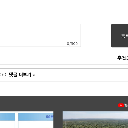
0
/
300
추천
0/0
댓글 더보기