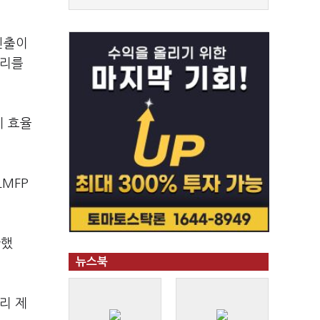
진출이
심리를
지 효율
LMFP
완했
뉴스북
리 제