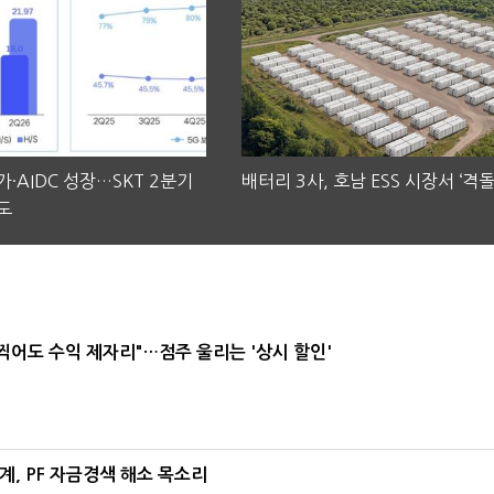
·AIDC 성장…SKT 2분기
배터리 3사, 호남 ESS 시장서 ‘격돌
도
 찍어도 수익 제자리"…점주 울리는 '상시 할인'
, PF 자금경색 해소 목소리