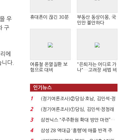
휴대폰이 끊긴 30분
부동산 동상이몽, 국
을 우
민만 불안하다
와 구
터리에
습니다.
여름철 온열질환 보
"은퇴자는 어디로 가
험으로 대비
나"…고려장 세법 비
판 확산
인기뉴스
1
(정기여론조사)②당심·호남, 김민석-정
청래 '초접전'...
2
(정기여론조사)①당심, 김민석·정청래
'초접전'…대통령 ...
3
삼전닉스 “주주환원 확대 방안 마련”…
로이터에 성명...
4
삼성 Z8 역대급 ‘흥행’에 애플 반격 주
목…9월 ‘폴...