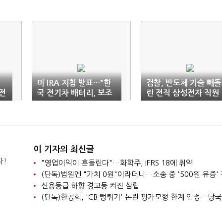
미 IRA 지침 발표…"한
검찰, 반도체 기술 빼돌
전
국 전기차 배터리, 보조
린 전직 삼성전자 직원
금 받는다"
집유 받자 '항소'
이 기자의 최신글
다!
"영업이익이 흔들린다"…화학주, IFRS 18에 취약
신용등급 하향 경고등 켜진 삼립