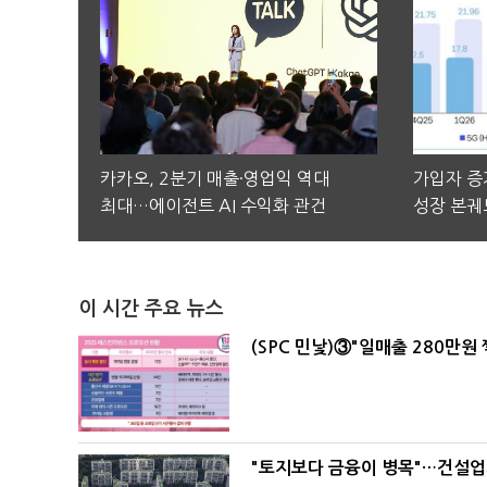
카카오, 2분기 매출·영업익 역대
가입자 증가
최대…에이전트 AI 수익화 관건
성장 본궤
이 시간 주요 뉴스
(SPC 민낯)③"일매출 280만원
"토지보다 금융이 병목"…건설업계