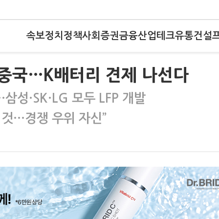
속보
정치
정책
사회
증권
금융
산업
테크
유통
건설
 중국…K배터리 견제 나선다
성·SK·LG 모두 LFP 개발
 것…경쟁 우위 자신”