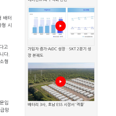
형 배터
가형 시
겠다고
가입자 증가·AIDC 성장…SKT 2분기 성
니다.
장 본궤도
 소형
때문입
배터리 3사, 호남 ESS 시장서 ‘격돌’
공급망