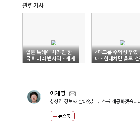
관련기사
일본 특혜에 사라진 한
4대그룹 수익성 꺾였
국 배터리 반사익…재계
다…현대차만 홀로 선
총수들 맥빠진 미국 출
장
이재영
싱싱한 정보와 살아있는 뉴스를 제공하겠습니
뉴스북