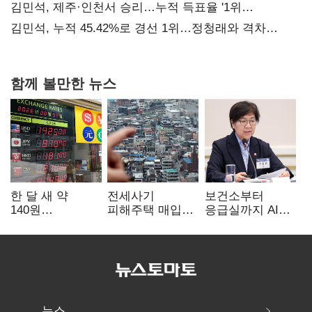
때리기
김민석, 제주·인천서 승리…누적 득표율 '1위
탈환'(종합)
김민석, 누적 45.42%로 경선 1위…정청래와 격차
0.86%p(2보)
함께 볼만한 뉴스
한 달 새 약
전세사기
보건소부터
140원
피해주택 매입
응급실까지 AI
급락…'역대급
1만호 돌파…
확산…지역의료
엔저'에 원화
누적 피해자
혁신 본격화
변곡점
4만278명
뉴스