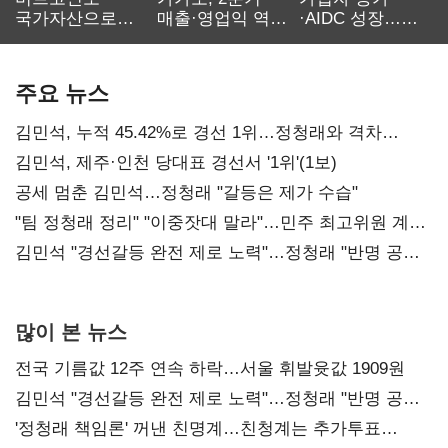
국가자산으로…'
매출·영업익 역대
·AIDC 성장…
보관·평가·처분'
최대…에이전트
SKT 2분기 성장
기준은 숙제
AI 수익화 관건
본궤도
주요 뉴스
김민석, 누적 45.42%로 경선 1위…정청래와 격차
0.86%p(2보)
김민석, 제주·인천 당대표 경선서 '1위'(1보)
공세 멈춘 김민석…정청래 "갈등은 제가 수습"
"팀 정청래 정리" "이중잣대 말라"…민주 최고위원 계파
다툼 격화
김민석 "경선갈등 완전 제로 노력"…정청래 "반명 공세
사과부터"
많이 본 뉴스
전국 기름값 12주 연속 하락…서울 휘발윳값 1909원
김민석 "경선갈등 완전 제로 노력"…정청래 "반명 공세
사과부터"
'정청래 책임론' 꺼낸 친명계…친청계는 추가투표