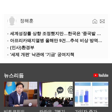
정해훈
세계성장률 상향 조정했지만…한국은 '중국발 살얼음판'
아프리카돼지열병 올해만 9건…추석 비상 방역에 '총력'
(인사)환경부
'세제 개편' 낙관에 '기금' 궁여지책
뉴스리듬
비트코인도
카카오, 2분기
가입자 증가