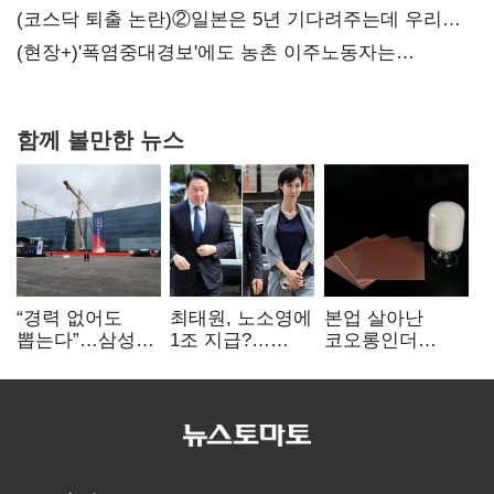
(코스닥 퇴출 논란)②일본은 5년 기다려주는데 우리는
당장 퇴출?…시간만으론 부족한 코스닥 구하기
(현장+)'폭염중대경보'에도 농촌 이주노동자는
강행군…'야외작업 중지' 권고도 무시
함께 볼만한 뉴스
“경력 없어도
최태원, 노소영에
본업 살아난
뽑는다”…삼성
1조 지급?…
코오롱인더
·TSMC, 미
재상고 여부 주목
·HS효성…AI·
반도체 인재
배터리 소재로
쟁탈전
보폭 확대