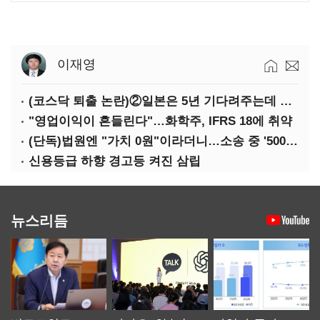
이재영
(코스닥 퇴출 논란)②일본은 5년 기다려주는데 우리는 당장 퇴출?…시간만으론 부족한 코스닥 구하기
"영업이익이 흔들린다"…화학주, IFRS 18에 취약
(단독)법원엔 "가치 0원"이라더니…소송 중 '500원 유증' 강행한 라인게임즈
신용등급 하향 경고등 켜진 삼립
뉴스리듬