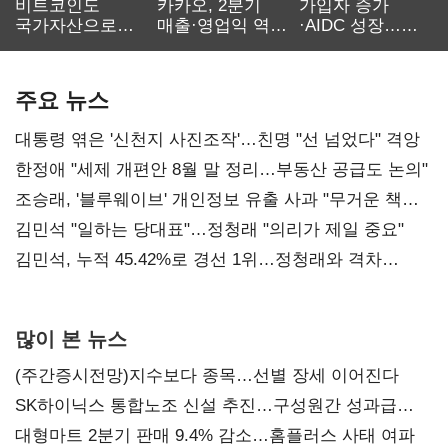
비트코인도
카카오, 2분기
가입자 증가
국가자산으로…'
매출·영업익 역대
·AIDC 성장…
보관·평가·처분'
최대…에이전트
SKT 2분기 성장
기준은 숙제
AI 수익화 관건
본궤도
주요 뉴스
대통령 엮은 '신천지 사진조작'…친명 "선 넘었다" 격앙
한정애 "세제 개편안 8월 말 정리…부동산 공급도 논의"
조승래, '블루웨이브' 개인정보 유출 사과 "무거운 책임
통감"
김민석 "일하는 당대표"…정청래 "의리가 제일 중요"
김민석, 누적 45.42%로 경선 1위…정청래와 격차
0.86%p(2보)
많이 본 뉴스
(주간증시전망)지수보다 종목…선별 장세 이어진다
SK하이닉스 통합노조 신설 추진…구성원간 성과급
불만 확산
대형마트 2분기 판매 9.4% 감소…홈플러스 사태 여파