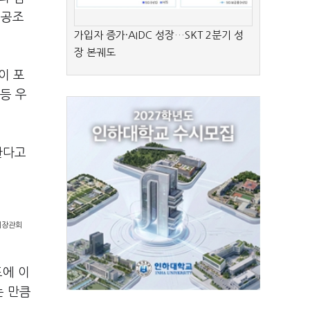
 공조
가입자 증가·AIDC 성장…SKT 2분기 성
장 본궤도
이 포
등 우
한다고
제장관회
도에 이
는 만큼