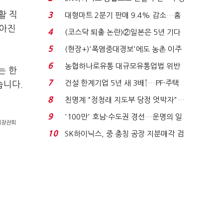
원 간 성과급 불...
활 직
3
대형마트 2분기 판매 9.4% 감소…홈
플러스 사태 여파...
낮아진
4
(코스닥 퇴출 논란)②일본은 5년 기다
려주는데 우리는 ...
5
(현장+)'폭염중대경보'에도 농촌 이주
노동자는 강행군…'야...
6
농협하나로유통 대규모유통업법 위반
는 한
적발…공정위, 과...
7
건설 한계기업 5년 새 3배↑…PF·주택
습니다.
침체에 재무 ...
8
친명계 "정청래 지도부 당정 엇박자"…
친청계 "신천지 오...
9
'100만' 호남·수도권 경선…운명의 일
제장관회
주일
10
SK하이닉스, 중 충칭 공장 지분매각 검
토?…“확정된 바...