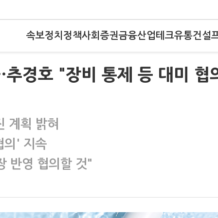
속보
정치
정책
사회
증권
금융
산업
테크
유통
건설
'…추경호 "장비 통제 등 대미 협
 계획 밝혀
협의' 지속
장 반영 협의할 것"