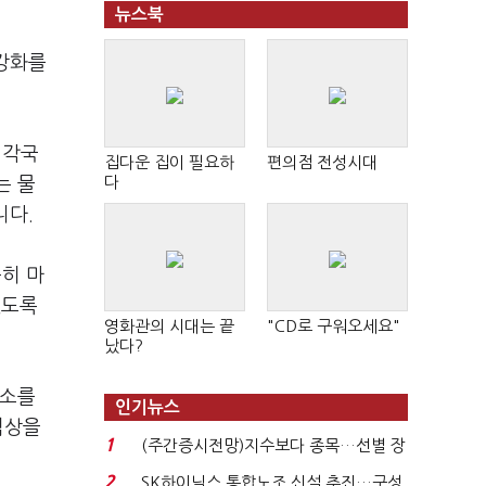
뉴스북
강화를
 각국
집다운 집이 필요하
편의점 전성시대
다
는 물
니다.
히 마
있도록
영화관의 시대는 끝
"CD로 구워오세요"
났다?
요소를
인기뉴스
협상을
1
(주간증시전망)지수보다 종목…선별 장
세 이어진다...
2
SK하이닉스 통합노조 신설 추진…구성