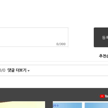
0
/
300
추천
0/0
댓글 더보기