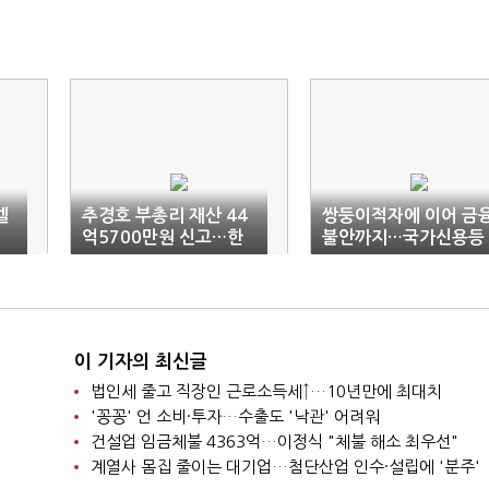
벨
추경호 부총리 재산 44
쌍둥이적자에 이어 금
…
억5700만원 신고…한
불안까지…국가신용등
기정·윤태식 30억대 재
급 향배는
산
이 기자의 최신글
법인세 줄고 직장인 근로소득세↑…10년만에 최대치
'꽁꽁' 언 소비·투자…수출도 '낙관' 어려워
건설업 임금체불 4363억…이정식 "체불 해소 최우선"
계열사 몸집 줄이는 대기업…첨단산업 인수·설립에 '분주'