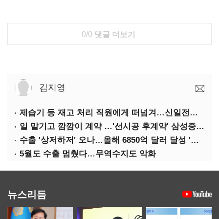
0/0
댓글 더보기
김지영
제습기 등 재고 처리 직원에게 떠넘겨…신일전자 '과징금 처벌'
일 맡기고 깜깜이 계약 …'선시공 후계약' 삼성중공업 덜미
수출 '상저하저' 오나…올해 6850억 달러 달성 '빨간불'
5월도 수출 멈췄다…무역수지도 악화
뉴스리듬