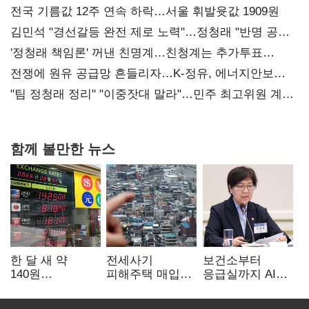
전국 기름값 12주 연속 하락…서울 휘발윳값 1909원
김민석 "경선갈등 완전 제로 노력"…정청래 "반명 공세
사과부터"
'정청래 책임론' 꺼낸 친명계…친청계는 추가투표
때리기
전쟁에 원유 공급망 흔들리자…K-정유, 에너지안보
핵심으로 재부상
"팀 정청래 정리" "이중잣대 말라"…민주 최고위원 계파
다툼 격화
함께 볼만한 뉴스
한 달 새 약
전세사기
보건소부터
140원
피해주택 매입
응급실까지 AI
급락…'역대급
1만호 돌파…
확산…지역의료
엔저'에 원화
누적 피해자
혁신 본격화