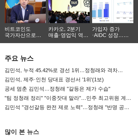
비트코인도
카카오, 2분기
가입자 증가
국가자산으로…'
매출·영업익 역대
·AIDC 성장…
보관·평가·처분'
최대…에이전트
SKT 2분기 성장
기준은 숙제
AI 수익화 관건
본궤도
주요 뉴스
김민석, 누적 45.42%로 경선 1위…정청래와 격차
0.86%p(2보)
김민석, 제주·인천 당대표 경선서 '1위'(1보)
공세 멈춘 김민석…정청래 "갈등은 제가 수습"
"팀 정청래 정리" "이중잣대 말라"…민주 최고위원 계파
다툼 격화
김민석 "경선갈등 완전 제로 노력"…정청래 "반명 공세
사과부터"
많이 본 뉴스