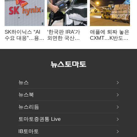
SK하이닉스 “AI
‘한국판 IRA’가
애플에 퇴짜 놓은
수요 대응”…용인
외면한 국산
CXMT…K반도체
·청주 팹에 54조
전기차…
협상력 ‘호재’
투자
실효성에 ‘의문’
뉴스
뉴스북
뉴스리듬
토마토증권통 Live
IB토마토