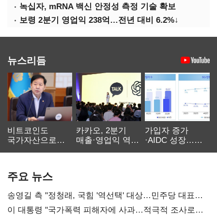
녹십자, mRNA 백신 안정성 측정 기술 확보
보령 2분기 영업익 238억…전년 대비 6.2%↓
뉴스리듬
비트코인도
카카오, 2분기
가입자 증가
국가자산으로…'
매출·영업익 역대
·AIDC 성장…
보관·평가·처분'
최대…에이전트
SKT 2분기 성장
기준은 숙제
AI 수익화 관건
본궤도
주요 뉴스
송영길 측 "정청래, 국힘 '역선택' 대상…민주당 대표로
총선 지휘 못해"
이 대통령 "국가폭력 피해자에 사과…적극적 조사로