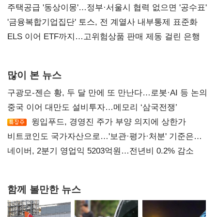
진실 밝혀야"
주택공급 '동상이몽'…정부·서울시 협력 없으면 '공수표'
'금융복합기업집단' 토스, 전 계열사 내부통제 표준화
ELS 이어 ETF까지…고위험상품 판매 제동 걸린 은행
많이 본 뉴스
구광모-젠슨 황, 두 달 만에 또 만난다…로봇·AI 등 논의
중국 이어 대만도 설비투자…메모리 ‘삼국전쟁’
윙입푸드, 경영진 주가 부양 의지에 상한가
비트코인도 국가자산으로…'보관·평가·처분' 기준은
숙제
네이버, 2분기 영업익 5203억원…전년비 0.2% 감소
함께 볼만한 뉴스