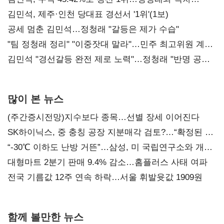
0.86%p(2보)
김민석, 제주·인천 당대표 경선서 '1위'(1보)
공세 멈춘 김민석…정청래 "갈등은 제가 수습"
"팀 정청래 정리" "이중잣대 말라"…민주 최고위원 계파
다툼 격화
김민석 "경선갈등 완전 제로 노력"…정청래 "반명 공세
사과부터"
많이 본 뉴스
(주간증시전망)지수보다 종목…선별 장세 이어진다
SK하이닉스, 중 충칭 공장 지분매각 검토?…“확정된 바
없어”
“-30℃ 이하도 난방 거뜬”…삼성, 미 국립연구소와 개발
협력
대형마트 2분기 판매 9.4% 감소…홈플러스 사태 여파
전국 기름값 12주 연속 하락…서울 휘발윳값 1909원
함께 볼만한 뉴스