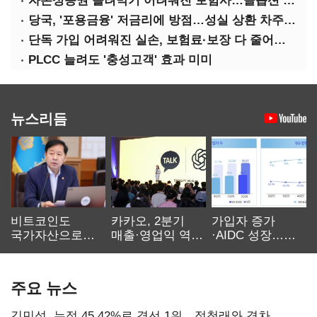
자본성증권 돌려막기 어려워진 보험사…콜옵션 부담 급증
당국, '포용금융' 저금리에 방점…성실 상환 차주는 '역차별'
단독 가입 어려워진 실손, 보험료·보장 다 줄어든 5세대는?
PLCC 늘려도 '충성고객' 효과 미미
뉴스리듬
비트코인도
카카오, 2분기
가입자 증가
국가자산으로…'
매출·영업익 역대
·AIDC 성장…
보관·평가·처분'
최대…에이전트
SKT 2분기 성장
기준은 숙제
AI 수익화 관건
본궤도
주요 뉴스
김민석, 누적 45.42%로 경선 1위…정청래와 격차