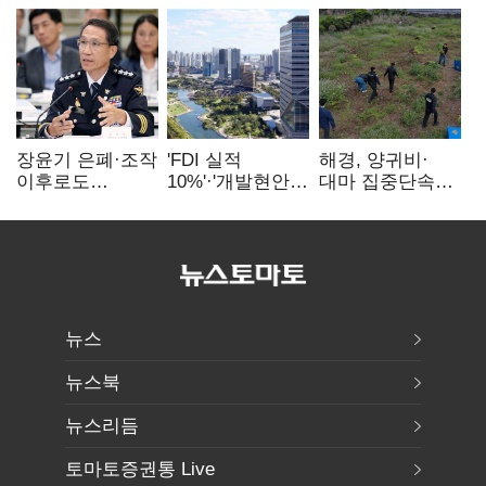
장윤기 은폐·조작
'FDI 실적
해경, 양귀비·
이후로도
10%'·'개발현안
대마 집중단속…
정보유출·
산적'…
4개월 동안
내부비위…경찰
인천경제청장
249명 검거
신뢰는 어디에
구원투수 찾기
뉴스
뉴스북
뉴스리듬
토마토증권통 Live