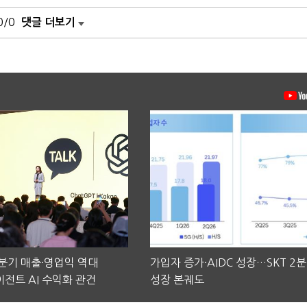
0/0
댓글 더보기
2분기 매출·영업익 역대
가입자 증가·AIDC 성장…SKT 2
전트 AI 수익화 관건
성장 본궤도