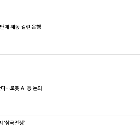
 판매 제동 걸린 은행
난다…로봇·AI 등 논의
 ‘삼국전쟁’