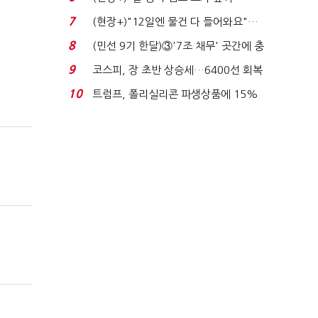
요"…'덜 똘똘한 한 채' 20...
7
(현장+)"12일엔 물건 다 들어와요"…
빈 매대 채우며 문 연 ...
8
(민선 9기 한달)③'7조 채무' 곳간에 충
격…추미애, 20년...
9
코스피, 장 초반 상승세…6400선 회복
시도
10
트럼프, 폴리실리콘 파생상품에 15%
관세…"미 산업 재건"...