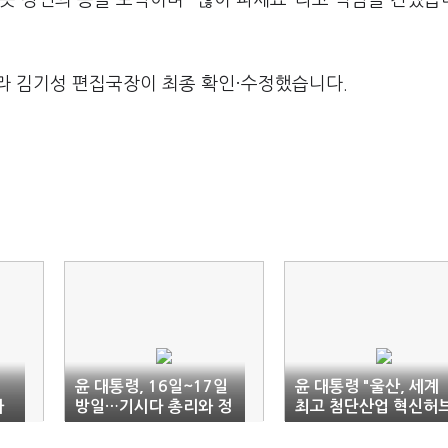
듯 상인의 등을 토닥이며 "많이 파세요"라고 덕담을 건넸습
라 김기성 편집국장이 최종 확인·수정했습니다.
윤 대통령, 16일~17일
윤 대통령 "울산, 세계
사
방일…기시다 총리와 정
최고 첨단산업 혁신허
상회담
로…적극 지원"