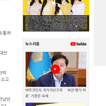
 소통하
뉴스리듬
 대선
3박
 소고
비트코인도 국가자산으로…'보관·평가·처
분' 기준은 숙제
 만났던