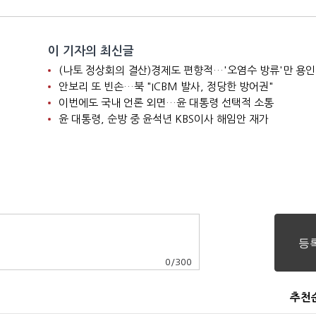
이 기자의 최신글
(나토 정상회의 결산)경제도 편향적…'오염수 방류'만 용인
안보리 또 빈손…북 "ICBM 발사, 정당한 방어권"
이번에도 국내 언론 외면…윤 대통령 선택적 소통
윤 대통령, 순방 중 윤석년 KBS이사 해임안 재가
0
/
300
추천