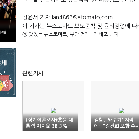
인연을 언급하기도 했습니다. 윤 대통령도 반가운 
장윤서 기자 lan4863@etomato.com
이 기사는 뉴스토마토 보도준칙 및 윤리강령에 따
ⓒ 맛있는 뉴스토마토, 무단 전재 - 재배포 금지
관련기사
(정기여론조사)⑥윤 대
검찰, '봐주기' 지적
통령 지지율 38.3%…
에…"김건희 포함 수
일주일 만에 다시 30%
제한 없어"
대