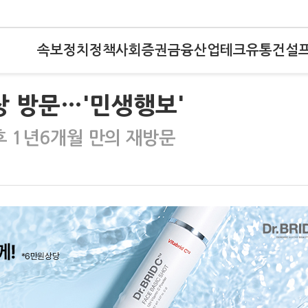
속보
정치
정책
사회
증권
금융
산업
테크
유통
건설
장 방문…'민생행보'
후 1년6개월 만의 재방문