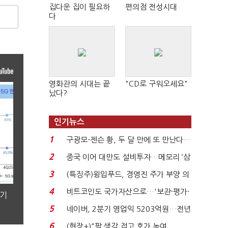
집다운 집이 필요하
편의점 전성시대
다
영화관의 시대는 끝
"CD로 구워오세요"
났다?
인기뉴스
1
구광모-젠슨 황, 두 달 만에 또 만난다…
로봇·AI 등 논...
2
중국 이어 대만도 설비투자…메모리 ‘삼
국전쟁’
3
(특징주)윙입푸드, 경영진 주가 부양 의
지에 상한가...
4
비트코인도 국가자산으로…'보관·평가·
분기
처분' 기준은 ...
5
네이버, 2분기 영업익 5203억원…전년
비 0.2% 감소...
6
(현장+)"팔 생각 접고 호가 높여