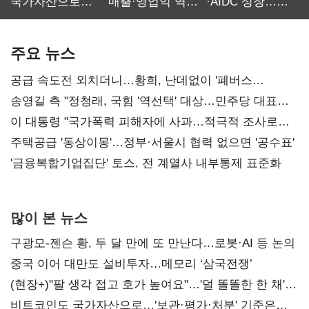
국가자산으로…'
매출·영업익 역대
·AIDC 성장…
보관·평가·처분'
최대…에이전트
SKT 2분기 성장
기준은 숙제
AI 수익화 관건
본궤도
주요 뉴스
공급 속도전 외치더니…황희, 난데없이 '폐버스
리모델링' 제안
송영길 측 "정청래, 국힘 '역선택' 대상…민주당 대표로
총선 지휘 못해"
이 대통령 "국가폭력 피해자에 사과…적극적 조사로
진실 밝혀야"
주택공급 '동상이몽'…정부·서울시 협력 없으면 '공수표'
'금융복합기업집단' 토스, 전 계열사 내부통제 표준화
많이 본 뉴스
구광모-젠슨 황, 두 달 만에 또 만난다…로봇·AI 등 논의
중국 이어 대만도 설비투자…메모리 ‘삼국전쟁’
(현장+)"팔 생각 접고 호가 높여요"…'덜 똘똘한 한 채'
20억 키맞추기
비트코인도 국가자산으로…'보관·평가·처분' 기준은