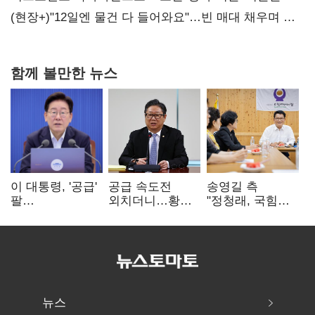
숙제
(현장+)"12일엔 물건 다 들어와요"…빈 매대 채우며 문
연 홈플러스
함께 볼만한 뉴스
이 대통령, '공급'
공급 속도전
송영길 측
팔
외치더니…황희,
"정청래, 국힘
걷어붙였는데…
난데없이 '폐버스
'역선택' 대상…
여 내부선
리모델링' 제안
민주당 대표로
'부동산
총선 지휘 못해"
망언'(종합)
뉴스