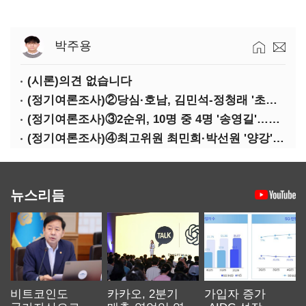
박주용
(시론)의견 없습니다
(정기여론조사)②당심·호남, 김민석-정청래 '초접전'
(정기여론조사)③2순위, 10명 중 4명 '송영길'…정청래 '한 자릿수'
(정기여론조사)④최고위원 최민희·박선원 '양강'…서미화·이성윤·임미애 뒤이어
뉴스리듬
비트코인도
카카오, 2분기
가입자 증가