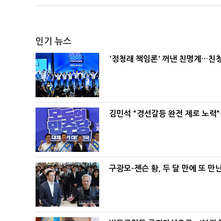
인기 뉴스
'정청래 책임론' 꺼낸 친명계…친
김민석 "경선갈등 완전 제로 노력"
구광모-젠슨 황, 두 달 만에 또 만