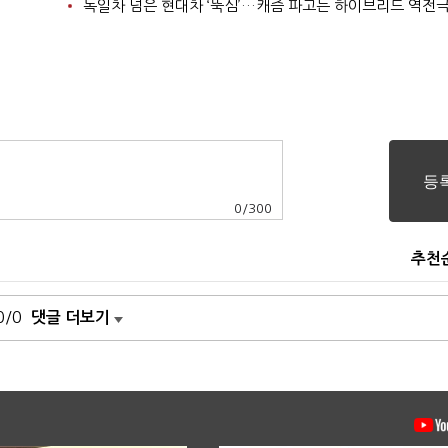
독일차 넘은 현대차 ‘뚝심’…캐즘 파고든 하이브리드 역전
0
/
300
추천
0/0
댓글 더보기