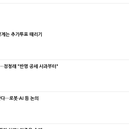
청계는 추가투표 때리기
…정청래 "반명 공세 사과부터"
난다…로봇·AI 등 논의