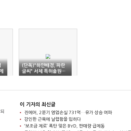
침
(단독)"하얀배경, 파란
'계
글씨" 서체 특허출원…
현대차 '현대페이' 출시
임박
이 기자의 최신글
 되
진에어, 2분기 영업손실 731억…유가 상승 여파
강인한 근육에 날렵함을 입히다
‘보조금 제로’ 폭탄 맞은 BYD, 판매량 급제동