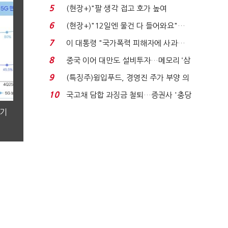
처분' 기준은 ...
5
(현장+)"팔 생각 접고 호가 높여
요"…'덜 똘똘한 한 채' 20...
6
(현장+)"12일엔 물건 다 들어와요"…
빈 매대 채우며 문 연 ...
7
이 대통령 "국가폭력 피해자에 사과…
적극적 조사로 진...
8
중국 이어 대만도 설비투자…메모리 ‘삼
국전쟁’
9
(특징주)윙입푸드, 경영진 주가 부양 의
지에 상한가...
10
국고채 담합 과징금 철퇴…증권사 '충당
금 폭탄' 우려...
분기