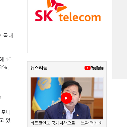
후 국내
해 10
3%,
뉴스리듬
)
 포니
고 있
비트코인도 국가자산으로…'보관·평가·처