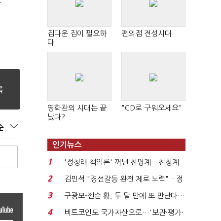
극
집다운 집이 필요하
편의점 전성시대
다
영화관의 시대는 끝
"CD로 구워오세요"
났다?
순
인기뉴스
1
'정청래 책임론' 꺼낸 친명계…친청계
는 추가투표 때리기...
2
김민석 "경선갈등 완전 제로 노력"…정
청래 "반명 공세 사...
3
구광모-젠슨 황, 두 달 만에 또 만난다…
로봇·AI 등 논...
4
비트코인도 국가자산으로…'보관·평가·