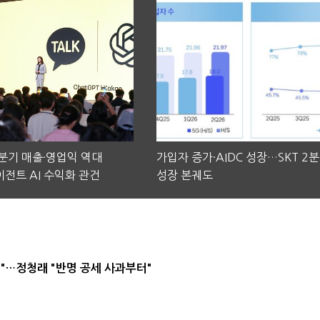
2분기 매출·영업익 역대
가입자 증가·AIDC 성장…SKT 2
전트 AI 수익화 관건
성장 본궤도
"…정청래 "반명 공세 사과부터"