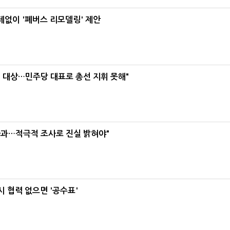
데없이 '폐버스 리모델링' 제안
택' 대상…민주당 대표로 총선 지휘 못해"
사과…적극적 조사로 진실 밝혀야"
 협력 없으면 '공수표'