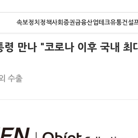
속보
정치
정책
사회
증권
금융
산업
테크
유통
건설
통령 만나 "코로나 이후 국내 최
해외 수출