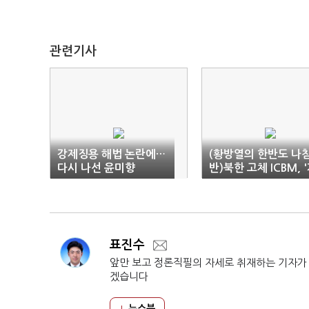
관련기사
강제징용 해법 논란에…
(황방열의 한반도 나
다시 나선 윤미향
반)북한 고체 ICBM, 
묘늑약' 덮을 것인가
표진수
앞만 보고 정론직필의 자세로 취재하는 기자가
겠습니다
뉴스북