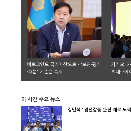
비트코인도 국가자산으로…'보관·평가
카카오, 
·처분' 기준은 숙제
최대…에이
이 시간 주요 뉴스
김민석 "경선갈등 완전 제로 노력