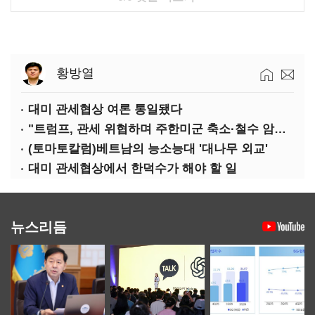
황방열
대미 관세협상 여론 통일됐다
"트럼프, 관세 위협하며 주한미군 축소·철수 암시할 수도"
(토마토칼럼)베트남의 능소능대 '대나무 외교'
대미 관세협상에서 한덕수가 해야 할 일
뉴스리듬