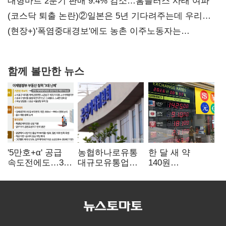
불만 확산
대형마트 2분기 판매 9.4% 감소…홈플러스 사태 여파
(코스닥 퇴출 논란)②일본은 5년 기다려주는데 우리는
당장 퇴출?…시간만으론 부족한 코스닥 구하기
(현장+)'폭염중대경보'에도 농촌 이주노동자는
강행군…'야외작업 중지' 권고도 무시
함께 볼만한 뉴스
'5만호+α' 공급
농협하나로유통
한 달 새 약
속도전에도…3대
대규모유통업법
140원
난제 '첩첩산중'
위반 적발…
급락…'역대급
공정위, 과징금
엔저'에 원화
4억6200만원
변곡점
부과