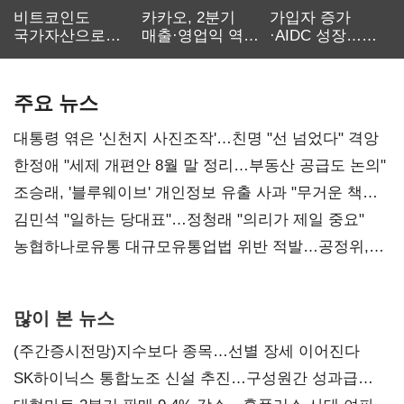
비트코인도
카카오, 2분기
가입자 증가
국가자산으로…'
매출·영업익 역대
·AIDC 성장…
보관·평가·처분'
최대…에이전트
SKT 2분기 성장
기준은 숙제
AI 수익화 관건
본궤도
주요 뉴스
대통령 엮은 '신천지 사진조작'…친명 "선 넘었다" 격앙
한정애 "세제 개편안 8월 말 정리…부동산 공급도 논의"
조승래, '블루웨이브' 개인정보 유출 사과 "무거운 책임
통감"
김민석 "일하는 당대표"…정청래 "의리가 제일 중요"
농협하나로유통 대규모유통업법 위반 적발…공정위,
과징금 4억6200만원 부과
많이 본 뉴스
(주간증시전망)지수보다 종목…선별 장세 이어진다
SK하이닉스 통합노조 신설 추진…구성원간 성과급