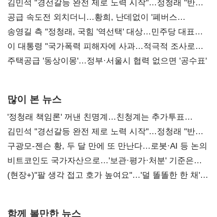
김민석 "경선갈등 완전 제로 노력 시작"…정청래 "반명
공세 사과부터"
공급 속도전 외치더니…황희, 난데없이 '폐버스
리모델링' 제안
송영길 측 "정청래, 국힘 '역선택' 대상…민주당 대표로
총선 지휘 못해"
이 대통령 "국가폭력 피해자에 사과…적극적 조사로
진실 밝혀야"
주택공급 '동상이몽'…정부·서울시 협력 없으면 '공수표'
많이 본 뉴스
'정청래 책임론' 꺼낸 친명계…친청계는 추가투표
때리기
김민석 "경선갈등 완전 제로 노력 시작"…정청래 "반명
공세 사과부터 해야"
구광모-젠슨 황, 두 달 만에 또 만난다…로봇·AI 등 논의
비트코인도 국가자산으로…'보관·평가·처분' 기준은
숙제
(현장+)"팔 생각 접고 호가 높여요"…'덜 똘똘한 한 채'
20억 키맞추기
함께 볼만한 뉴스