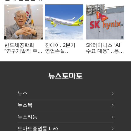
반도체공학회
진에어, 2분기
SK하이닉스 “AI
“연구개발직 주
영업손실
수요 대응”…용인
52시간제
731억…유가
·청주 팹에 54조
개선해야”
상승 여파
투자
뉴스
뉴스북
뉴스리듬
토마토증권통 Live