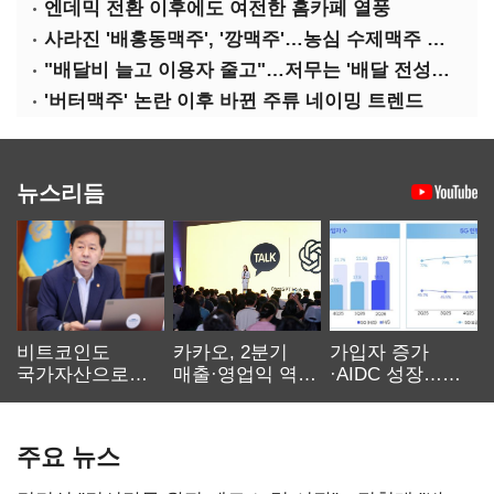
엔데믹 전환 이후에도 여전한 홈카페 열풍
사라진 '배홍동맥주', '깡맥주'…농심 수제맥주 사업 향방은?
"배달비 늘고 이용자 줄고"…저무는 '배달 전성시대'
'버터맥주' 논란 이후 바뀐 주류 네이밍 트렌드
뉴스리듬
비트코인도
카카오, 2분기
가입자 증가
국가자산으로…'
매출·영업익 역대
·AIDC 성장…
보관·평가·처분'
최대…에이전트
SKT 2분기 성장
기준은 숙제
AI 수익화 관건
본궤도
주요 뉴스