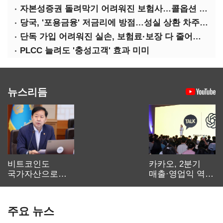
자본성증권 돌려막기 어려워진 보험사…콜옵션 부담 급증
당국, '포용금융' 저금리에 방점…성실 상환 차주는 '역차별'
단독 가입 어려워진 실손, 보험료·보장 다 줄어든 5세대는?
PLCC 늘려도 '충성고객' 효과 미미
뉴스리듬
비트코인도
카카오, 2분기
국가자산으로…'
매출·영업익 역대
보관·평가·처분'
최대…에이전트
기준은 숙제
AI 수익화 관건
주요 뉴스