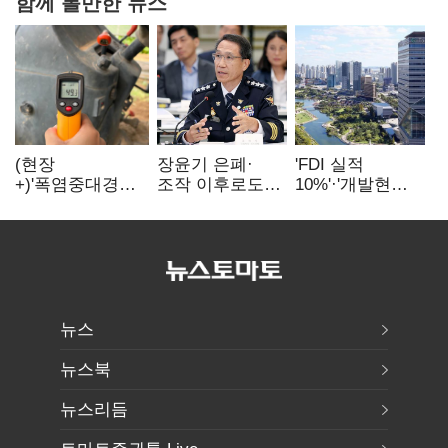
함께 볼만한 뉴스
(현장
장윤기 은폐·
'FDI 실적
+)'폭염중대경보'
조작 이후로도
10%'·'개발현안
에도 농촌
정보유출·
산적'…
이주노동자는
내부비위…경찰
인천경제청장
강행군…'야외작
신뢰는 어디에
구원투수 찾기
업 중지' 권고도
무시
뉴스
뉴스북
뉴스리듬