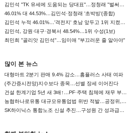
김민석 "TK 유세에 도움되는 당대표"…정청래 "벌써
대표된 양 당직 배분"
46.01% 대 44.53%…김민석·정청래 '초박빙'(종합)
김민석 누적 46.01%…'격전지' 호남 앞두고 1위 지켰다
(2보)
김민석, 강원·대구·경북서 48.54%…1위 수성(1보)
최민희 "골리앗 김민석"…임미애 "부끄러운 줄 알아야"
많이 본 뉴스
대형마트 2분기 판매 9.4% 감소…홈플러스 사태 여파
(주간증시전망)지수보다 종목…선별 장세 이어진다
건설 한계기업 5년 새 3배↑…PF·주택 침체에 재무 부담
확대
농협하나로유통 대규모유통업법 위반 적발…공정위,
과징금 4억6200만원 부과
SK하이닉스 통합노조 신설 추진…구성원 간 성과급
불만 확산