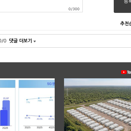
0
/
300
추천
0/0
댓글 더보기