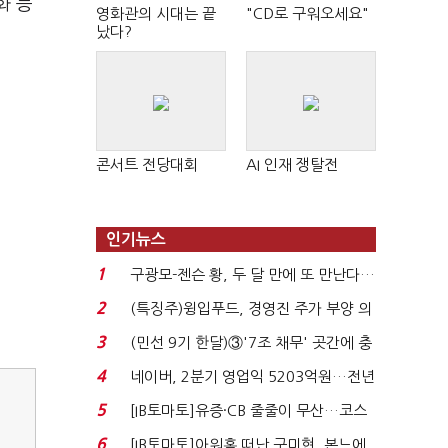
화 등
영화관의 시대는 끝
"CD로 구워오세요"
났다?
콘서트 전당대회
AI 인재 쟁탈전
인기뉴스
1
구광모-젠슨 황, 두 달 만에 또 만난다…
로봇·AI 등 논...
2
(특징주)윙입푸드, 경영진 주가 부양 의
지에 상한가...
3
(민선 9기 한달)③'7조 채무' 곳간에 충
격…추미애, 20년...
4
네이버, 2분기 영업익 5203억원…전년
비 0.2% 감소...
5
[IB토마토]유증·CB 줄줄이 무산…코스
닥 벌점 급증에 ...
6
[IB토마토]아워홈 떠난 구미현, 본느에