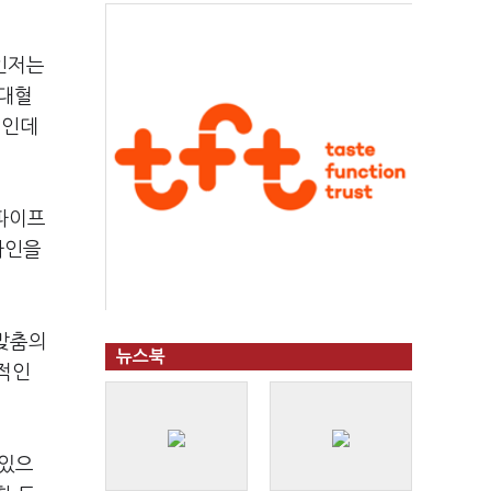
인저는
제대혈
술인데
파이프
라인을
밀맞춤의
뉴스북
적인
 있으