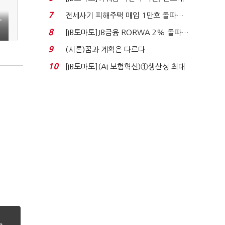
340억 베팅…가...
7
전세사기 피해주택 매입 1만호 돌파…
T
누적 피해자 4만2...
8
[IB토마토]JB금융 RORWA 2% 돌파…
실적 견인은 은행 ...
9
(시론)꿈과 계획은 다르다
10
[IB토마토](AI 보험혁신)①생산성 최대
80% 개선…현실...