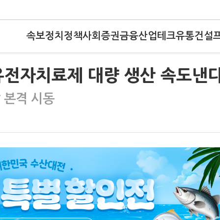
속보
정치
정책
사회
증권
금융
산업
테크
유통
건설
포유전자치료제 대량 생산 속도낸
 본격 시동