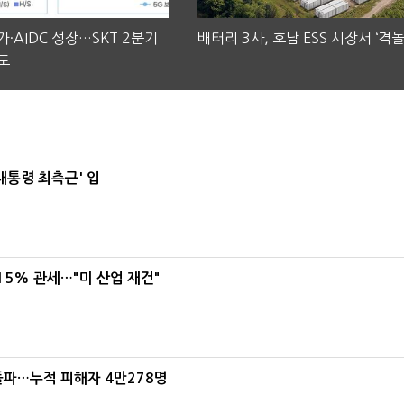
·AIDC 성장…SKT 2분기
배터리 3사, 호남 ESS 시장서 ‘격돌
도
대통령 최측근' 입
5% 관세…"미 산업 재건"
돌파…누적 피해자 4만278명