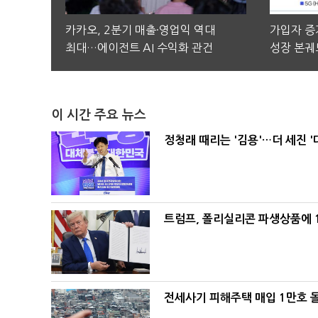
카카오, 2분기 매출·영업익 역대
가입자 증가
최대…에이전트 AI 수익화 관건
성장 본궤
이 시간 주요 뉴스
정청래 때리는 '김용'…더 세진 '
트럼프, 폴리실리콘 파생상품에 1
전세사기 피해주택 매입 1만호 