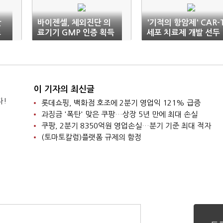
단
바이젠셀, 체외진단 의
'기적의 항암제' CAR-
스
료기기 GMP 인증 획득
세포 치료제 개발 선두
주자는
이 기자의 최신글
다!
롯데쇼핑, 백화점 호조에 2분기 영업익 121% 급증
과징금 '폭탄' 맞은 쿠팡…상장 5년 만에 최대 손실
쿠팡, 2분기 8350억원 영업손실…분기 기준 최대 적자
(토마토칼럼)플랫폼 규제의 함정