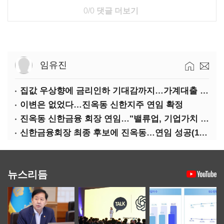
0/0
댓글 더보기
임유진
집값 우상향에 금리인하 기대감까지…가계대출 뇌관
이변은 없었다…진옥동 신한지주 연임 확정
진옥동 신한금융 회장 연임…"밸류업, 기업가치 키워"(상보)
신한금융회장 최종 후보에 진옥동…연임 성공(1보)
뉴스리듬