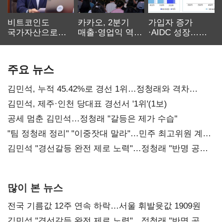
비트코인도
카카오, 2분기
가입자 증가
국가자산으로…'
매출·영업익 역대
·AIDC 성장…
보관·평가·처분'
최대…에이전트
SKT 2분기 성장
기준은 숙제
AI 수익화 관건
본궤도
주요 뉴스
김민석, 누적 45.42%로 경선 1위…정청래와 격차
0.86%p(2보)
김민석, 제주·인천 당대표 경선서 '1위'(1보)
공세 멈춘 김민석…정청래 "갈등은 제가 수습"
"팀 정청래 정리" "이중잣대 말라"…민주 최고위원 계파
다툼 격화
김민석 "경선갈등 완전 제로 노력"…정청래 "반명 공세
사과부터"
많이 본 뉴스
전국 기름값 12주 연속 하락…서울 휘발윳값 1909원
김민석 "경선갈등 완전 제로 노력"…정청래 "반명 공세