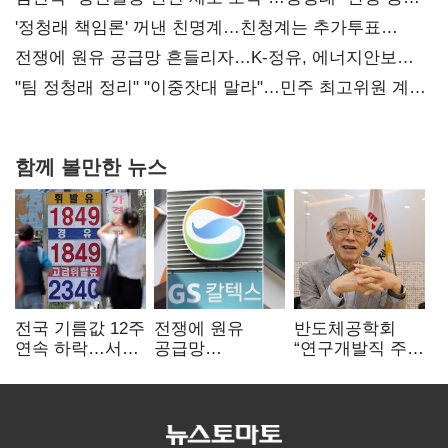
사과부터"
'정청래 책임론' 꺼낸 친명계…친청계는 추가투표
때리기
전쟁에 원유 공급망 흔들리자…K-정유, 에너지안보
핵심으로 재부상
"팀 정청래 정리" "이중잣대 말라"…민주 최고위원 계파
다툼 격화
함께 볼만한 뉴스
전국 기름값 12주
전쟁에 원유
반도체공학회
연속 하락…서울
공급망
“연구개발직 주
휘발윳값 1909원
흔들리자…K-
52시간제
정유, 에너지안보
개선해야”
핵심으로 재부상