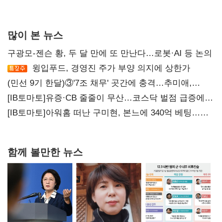
많이 본 뉴스
구광모-젠슨 황, 두 달 만에 또 만난다…로봇·AI 등 논의
윙입푸드, 경영진 주가 부양 의지에 상한가
(민선 9기 한달)③'7조 채무' 곳간에 충격…추미애,
20년만에 '비상재정' 선언 승부수
[IB토마토]유증·CB 줄줄이 무산…코스닥 벌점 급증에
상폐 압박
[IB토마토]아워홈 떠난 구미현, 본느에 340억 베팅…
가족 지배체제 구축
함께 볼만한 뉴스