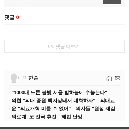
댓글
0
0/0
댓글 더보기
박한솔
"1000대 드론 불빛 서울 밤하늘에 수놓는다"
의협 "의대 증원 백지상태서 대화하자"…의대교수, 집단 휴진
윤 "의료개혁 미룰 수 없어"…의사들 "원점 재검토"
의료계, 또 전국 휴진…해법 난망