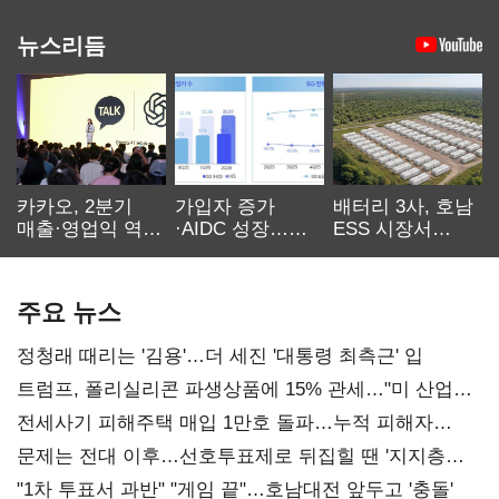
뉴스리듬
카카오, 2분기
가입자 증가
배터리 3사, 호남
매출·영업익 역대
·AIDC 성장…
ESS 시장서
최대…에이전트
SKT 2분기 성장
‘격돌’
AI 수익화 관건
본궤도
주요 뉴스
정청래 때리는 '김용'…더 세진 '대통령 최측근' 입
트럼프, 폴리실리콘 파생상품에 15% 관세…"미 산업
재건"
전세사기 피해주택 매입 1만호 돌파…누적 피해자
4만278명
문제는 전대 이후…선호투표제로 뒤집힐 땐 '지지층
불복'
"1차 투표서 과반" "게임 끝"…호남대전 앞두고 '충돌'