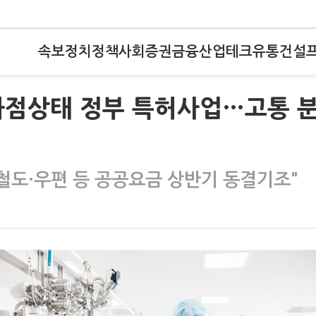
속보
정치
정책
사회
증권
금융
산업
테크
유통
건설
 과점상태 정부 특허사업…고통 
도·우편 등 공공요금 상반기 동결기조"