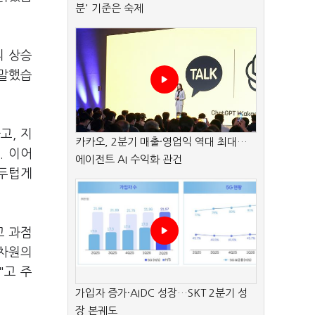
분' 기준은 숙제
리 상승
 말했습
고, 지
카카오, 2분기 매출·영업익 역대 최대…
. 이어
에이전트 AI 수익화 관건
 두텁게
고 과점
 차원의
"고 주
가입자 증가·AIDC 성장…SKT 2분기 성
장 본궤도