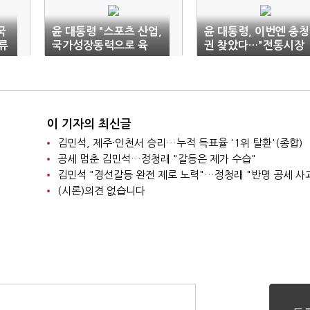
국
윤 대통령 "스포츠 산업,
윤 대통령, 이번엔 충청
교류
국가성장동력으로 육
권 찾았다…"전통시장
성…양질 일자리 창출"
온기 돌아야 경제 살아
이 기자의 최신글
김민석, 제주·인천서 승리…누적 득표율 '1위 탈환'(종합)
공세 멈춘 김민석…정청래 "갈등은 제가 수습"
김민석 "경선갈등 완전 제로 노력"…정청래 "반명 공세 사
(시론)의견 없습니다