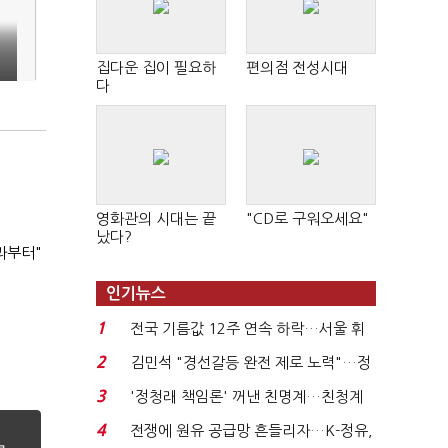
집다운 집이 필요하
편의점 전성시대
"
다
영화관의 시대는 끝
"CD로 구워오세요"
났다?
과부터"
인기뉴스
1
전국 기름값 12주 연속 하락…서울 휘
발윳값 1909원...
2
김민석 "경선갈등 완전 제로 노력"…정
청래 "반명 공세 사...
3
'정청래 책임론' 꺼낸 친명계…친청계
는 추가투표 때리기...
4
전쟁에 원유 공급망 흔들리자…K-정유,