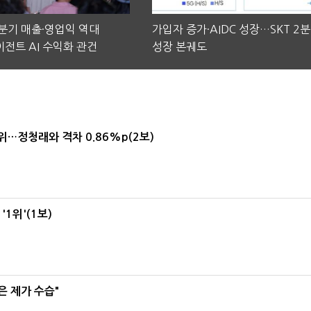
2분기 매출·영업익 역대
가입자 증가·AIDC 성장…SKT 2
전트 AI 수익화 관건
성장 본궤도
1위…정청래와 격차 0.86%p(2보)
1위'(1보)
은 제가 수습"