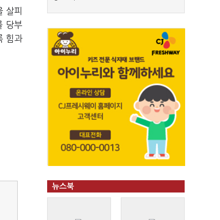
을 살피
를 당부
록 힘과
뉴스북