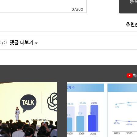
0
/
300
추천
0/0
댓글 더보기