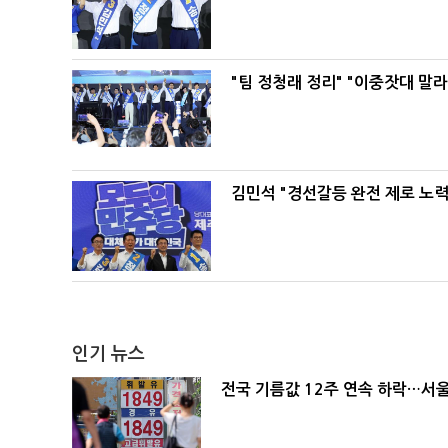
"팀 정청래 정리" "이중잣대 말
김민석 "경선갈등 완전 제로 노력
인기 뉴스
전국 기름값 12주 연속 하락…서울