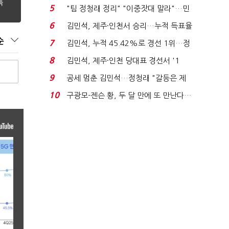
에너지안보 핵심...
5
"팀 정청래 정리" "이중잣대 말라"…민
주 최고위원 계파 다...
6
김민석, 제주·인천서 승리…누적 득표율
'1위 탈환'(종합)...
순
7
김민석, 누적 45.42%로 경선 1위…정
청래와 격차 0.86%p(...
8
김민석, 제주·인천 당대표 경선서 '1
위'(1보)...
9
공세 멈춘 김민석…정청래 "갈등은 제
가 수습"
10
구광모-젠슨 황, 두 달 만에 또 만난다…
로봇·AI 등 논...