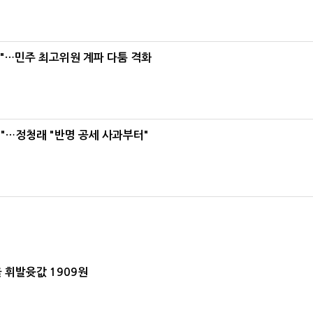
라"…민주 최고위원 계파 다툼 격화
"…정청래 "반명 공세 사과부터"
 휘발윳값 1909원