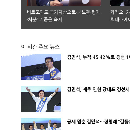
비트코인도 국가자산으로…'보관·평가
카카오, 
·처분' 기준은 숙제
최대…에이
이 시간 주요 뉴스
김민석, 누적 45.42%로 경선 
김민석, 제주·인천 당대표 경선서 '
공세 멈춘 김민석…정청래 "갈등