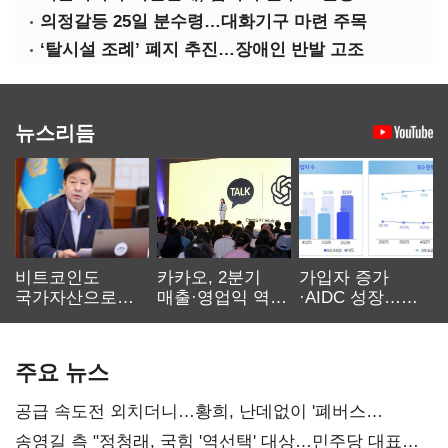
의정갈등 25일 분수령…대화기구 마련 주목
‘탈시설 조례’ 폐지 추진…장애인 반발 고조
뉴스리듬
비트코인도
카카오, 2분기
가입자 증가
국가자산으로…'
매출·영업익 역대
·AIDC 성장…
보관·평가·처분'
최대…에이전트
SKT 2분기 성장
기준은 숙제
AI 수익화 관건
본궤도
주요 뉴스
공급 속도전 외치더니…황희, 난데없이 '폐버스
리모델링' 제안
송영길 측 "정청래, 국힘 '역선택' 대상…민주당 대표로