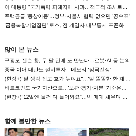
총선 지휘 못해"
이 대통령 "국가폭력 피해자에 사과…적극적 조사로
진실 밝혀야"
주택공급 '동상이몽'…정부·서울시 협력 없으면 '공수표'
'금융복합기업집단' 토스, 전 계열사 내부통제 표준화
많이 본 뉴스
구광모-젠슨 황, 두 달 만에 또 만난다…로봇·AI 등 논의
중국 이어 대만도 설비투자…메모리 ‘삼국전쟁’
(현장+)"팔 생각 접고 호가 높여요"…'덜 똘똘한 한 채'
20억 키맞추기
비트코인도 국가자산으로…'보관·평가·처분' 기준은
숙제
(현장+)"12일엔 물건 다 들어와요"…빈 매대 채우며 문
연 홈플러스
함께 볼만한 뉴스