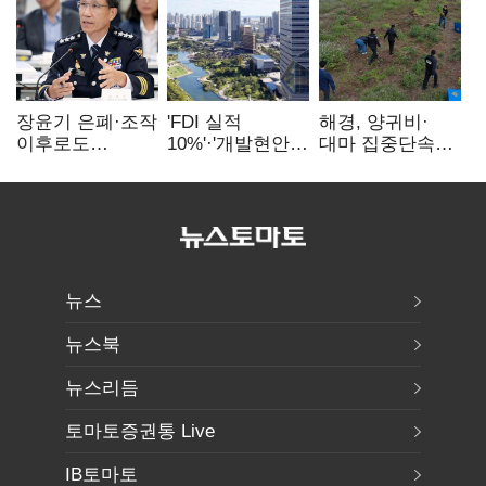
장윤기 은폐·조작
'FDI 실적
해경, 양귀비·
이후로도
10%'·'개발현안
대마 집중단속…
정보유출·
산적'…
4개월 동안
내부비위…경찰
인천경제청장
249명 검거
신뢰는 어디에
구원투수 찾기
뉴스
뉴스북
뉴스리듬
토마토증권통 Live
IB토마토