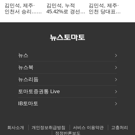
김민석, 제주·
김민석, 누적
김민석, 제주·
인천서 승리…
45.42%로 경선
인천 당대표
누적 득표율 '1위
1위…정청래와
경선서 '1위'(1보)
탈환'(종합)
격차
0.86%p(2보)
뉴스
뉴스북
뉴스리듬
토마토증권통 Live
IB토마토
회사소개
개인정보취급방침
서비스 이용약관
고충처리
정정반론보도