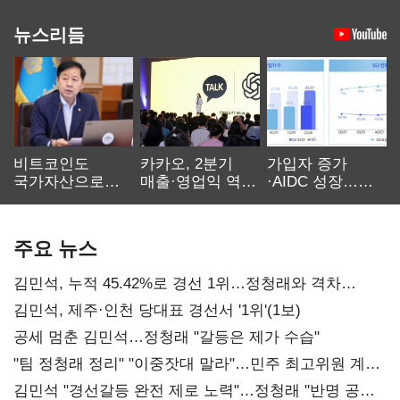
뉴스리듬
비트코인도
카카오, 2분기
가입자 증가
국가자산으로…'
매출·영업익 역대
·AIDC 성장…
보관·평가·처분'
최대…에이전트
SKT 2분기 성장
기준은 숙제
AI 수익화 관건
본궤도
주요 뉴스
김민석, 누적 45.42%로 경선 1위…정청래와 격차
0.86%p(2보)
김민석, 제주·인천 당대표 경선서 '1위'(1보)
공세 멈춘 김민석…정청래 "갈등은 제가 수습"
"팀 정청래 정리" "이중잣대 말라"…민주 최고위원 계파
다툼 격화
김민석 "경선갈등 완전 제로 노력"…정청래 "반명 공세