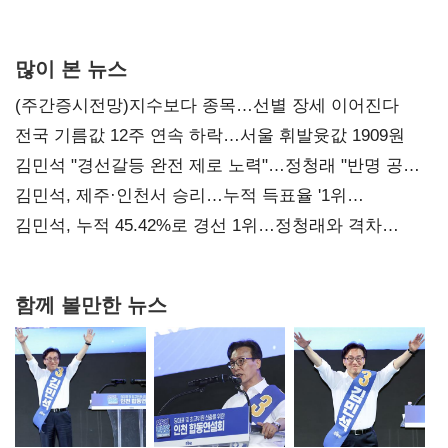
사과부터"
많이 본 뉴스
(주간증시전망)지수보다 종목…선별 장세 이어진다
전국 기름값 12주 연속 하락…서울 휘발윳값 1909원
김민석 "경선갈등 완전 제로 노력"…정청래 "반명 공세
사과부터"
김민석, 제주·인천서 승리…누적 득표율 '1위
탈환'(종합)
김민석, 누적 45.42%로 경선 1위…정청래와 격차
0.86%p(2보)
함께 볼만한 뉴스