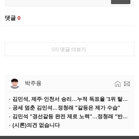
댓글
0
0/0
댓글 더보기
박주용
김민석, 제주·인천서 승리…누적 득표율 '1위 탈환'(종합)
공세 멈춘 김민석…정청래 "갈등은 제가 수습"
김민석 "경선갈등 완전 제로 노력"…정청래 "반명 공세 사과부터"
(시론)의견 없습니다