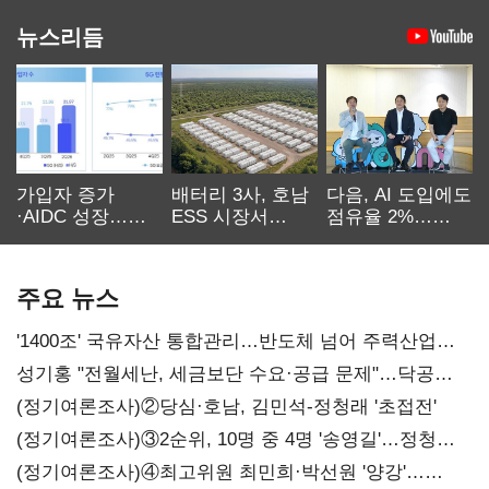
뉴스리듬
가입자 증가
배터리 3사, 호남
다음, AI 도입에도
·AIDC 성장…
ESS 시장서
점유율 2%…
SKT 2분기 성장
‘격돌’
에이전트
본궤도
차별화가 관건
주요 뉴스
'1400조' 국유자산 통합관리…반도체 넘어 주력산업
구조혁신
성기홍 "전월세난, 세금보단 수요·공급 문제"…닥공
시사
(정기여론조사)②당심·호남, 김민석-정청래 '초접전'
(정기여론조사)③2순위, 10명 중 4명 '송영길'…정청래
'한 자릿수'
(정기여론조사)④최고위원 최민희·박선원 '양강'…