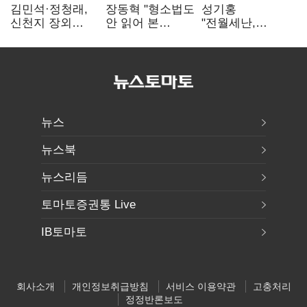
김민석·정청래,
장동혁 "형소법도
성기홍
신천지 장외
안 읽어 본
"전월세난,
설전…송영길
대통령…빛의
세금보단 수요·
"호남 계몽 규탄"
속도로 무너질
공급 문제"…닥공
것"
시사
뉴스
뉴스북
뉴스리듬
토마토증권통 Live
IB토마토
회사소개
개인정보취급방침
서비스 이용약관
고충처리
정정반론보도