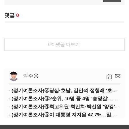
댓글
0
0/0
댓글 더보기
박주용
(정기여론조사)②당심·호남, 김민석-정청래 '초접전'
(정기여론조사)③2순위, 10명 중 4명 '송영길'…정청래 '한 자릿수'
(정기여론조사)④최고위원 최민희·박선원 '양강'…서미화·이성윤·임미애 뒤이어
(정기여론조사)⑤이 대통령 지지율 47.7%…일주일 만에 다시 40%대