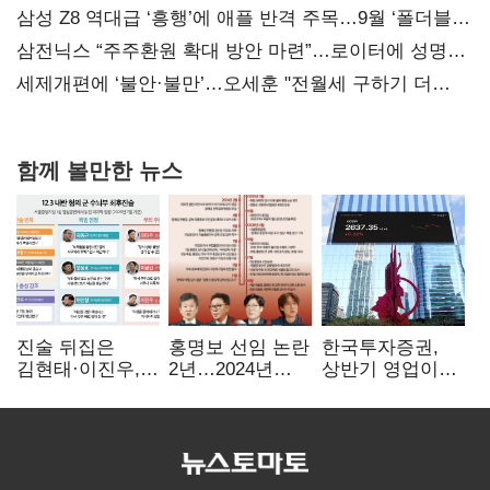
지지도 '50% 아래로'(종합)
삼성 Z8 역대급 ‘흥행’에 애플 반격 주목…9월 ‘폴더블
대전’
삼전닉스 “주주환원 확대 방안 마련”…로이터에 성명
보내
세제개편에 ‘불안·불만’…오세훈 "전월세 구하기 더
힘들어질 것"
함께 볼만한 뉴스
진술 뒤집은
홍명보 선임 논란
한국투자증권,
김현태·이진우,
2년…2024년
상반기 영업이익
박안수는 "국가에
파동부터 소환·
2조1701억 원…
헌신"…법정서
압색까지
전년비 89.1%↑
드러난 군
수뇌부의 민낯