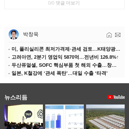
0/0
댓글 더보기
박창욱
미, 폴리실리콘 최저가격제·관세 검토…K태양광 입지 확대 기대
고려아연, 2분기 영업익 5870억…전년비 126.8%↑
두산퓨얼셀, SOFC 핵심부품 첫 해외 수출…창사 이래 최대 규모
일본, K철강에 ‘관세 폭탄’…대일 수출 ‘타격’
뉴스리듬