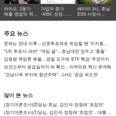
카카오, 2분기
가입자 증가
배터리 3사, 호남
매출·영업익 역대
·AIDC 성장…
ESS 시장서
최대…에이전트
SKT 2분기 성장
‘격돌’
AI 수익화 관건
본궤도
주요 뉴스
문제는 전대 이후…선호투표제로 뒤집힐 땐 '지지층
불복'
"1차 투표서 과반" "게임 끝"…호남대전 앞두고 '충돌'
김용범 책임론 봇물…경질 요구에 'ETF 특검' 주장까지
보건소부터 응급실까지 AI 확산…지역의료 혁신 본격화
"강남사옥 부지에 청년주택"…LH도 '공급 속도전'
많이 본 뉴스
(정기여론조사)②당심·호남, 김민석-정청래 '초접전'
(정기여론조사)①당심, 김민석·정청래 '초접전'…대통령