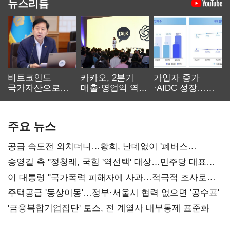
뉴스리듬
비트코인도
카카오, 2분기
가입자 증가
국가자산으로…'
매출·영업익 역대
·AIDC 성장…
보관·평가·처분'
최대…에이전트
SKT 2분기 성장
기준은 숙제
AI 수익화 관건
본궤도
주요 뉴스
공급 속도전 외치더니…황희, 난데없이 '폐버스
리모델링' 제안
송영길 측 "정청래, 국힘 '역선택' 대상…민주당 대표로
총선 지휘 못해"
이 대통령 "국가폭력 피해자에 사과…적극적 조사로
진실 밝혀야"
주택공급 '동상이몽'…정부·서울시 협력 없으면 '공수표'
'금융복합기업집단' 토스, 전 계열사 내부통제 표준화