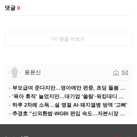
댓글
0
0/0
댓글 더보기
용윤신
부모급여 준다지만…영아에만 편중, 초딩 돌봄 절실
'육아 휴직' 늘었지만…대기업 '쏠림'·워킹대디 여전히 '저조'
하루 2차례 소독…설 명절 AI·돼지열병 방역 '고삐'
추경호 "신외환법·WGBI 편입 속도…자본시장 투자환경 개선"