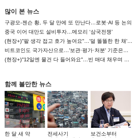
많이 본 뉴스
구광모-젠슨 황, 두 달 만에 또 만난다…로봇·AI 등 논의
중국 이어 대만도 설비투자…메모리 ‘삼국전쟁’
(현장+)"팔 생각 접고 호가 높여요"…'덜 똘똘한 한 채'
20억 키맞추기
비트코인도 국가자산으로…'보관·평가·처분' 기준은
숙제
(현장+)"12일엔 물건 다 들어와요"…빈 매대 채우며 문
연 홈플러스
함께 볼만한 뉴스
한 달 새 약
전세사기
보건소부터