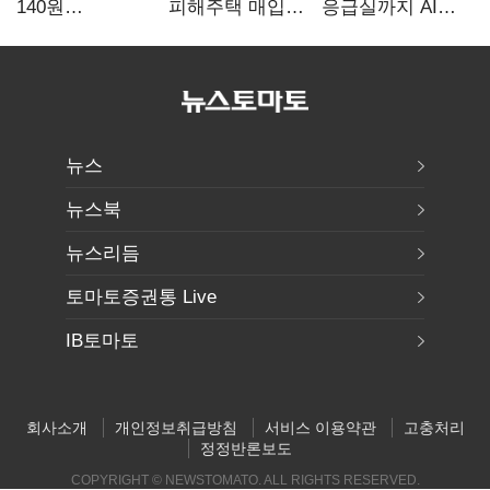
140원
피해주택 매입
응급실까지 AI
급락…'역대급
1만호 돌파…
확산…지역의료
엔저'에 원화
누적 피해자
혁신 본격화
변곡점
4만278명
뉴스
뉴스북
뉴스리듬
토마토증권통 Live
IB토마토
회사소개
개인정보취급방침
서비스 이용약관
고충처리
정정반론보도
COPYRIGHT © NEWSTOMATO. ALL RIGHTS RESERVED.