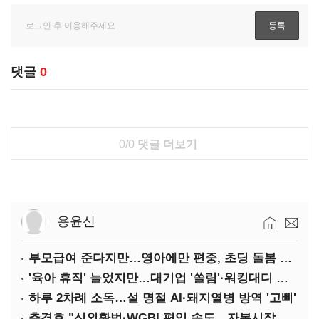
댓글
0
0/0
댓글 더보기
용윤신
부모급여 준다지만…영아에만 편중, 초딩 돌봄 절실
'육아 휴직' 늘었지만…대기업 '쏠림'·워킹대디 여전히 '저조'
하루 2차례 소독…설 명절 AI·돼지열병 방역 '고삐'
추경호 "신외환법·WGBI 편입 속도…자본시장 투자환경 개선"