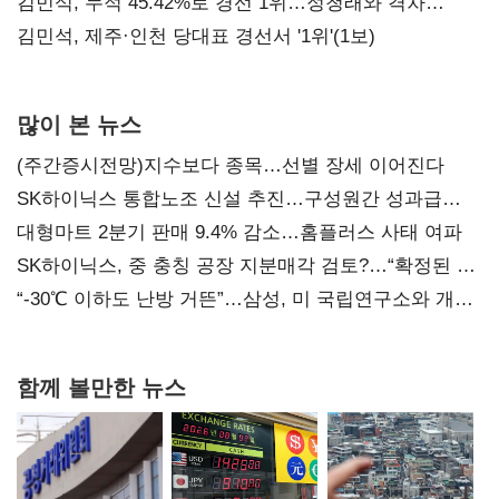
김민석, 누적 45.42%로 경선 1위…정청래와 격차
0.86%p(2보)
김민석, 제주·인천 당대표 경선서 '1위'(1보)
많이 본 뉴스
(주간증시전망)지수보다 종목…선별 장세 이어진다
SK하이닉스 통합노조 신설 추진…구성원간 성과급
불만 확산
대형마트 2분기 판매 9.4% 감소…홈플러스 사태 여파
SK하이닉스, 중 충칭 공장 지분매각 검토?…“확정된 바
없어”
“-30℃ 이하도 난방 거뜬”…삼성, 미 국립연구소와 개발
협력
함께 볼만한 뉴스