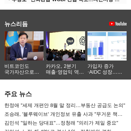
뉴스리듬
비트코인도
카카오, 2분기
가입자 증가
국가자산으로…'
매출·영업익 역대
·AIDC 성장…
보관·평가·처분'
최대…에이전트
SKT 2분기 성장
기준은 숙제
AI 수익화 관건
본궤도
주요 뉴스
한정애 "세제 개편안 8월 말 정리…부동산 공급도 논의"
조승래, '블루웨이브' 개인정보 유출 사과 "무거운 책임
통감"
김민석 "일하는 당대표"…정청래 "의리가 제일 중요"