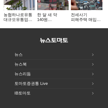
농협하나로유통
한 달 새 약
전세사기
대규모유통업법
140원
피해주택 매입
위반 적발…
급락…'역대급
1만호 돌파…
공정위, 과징금
엔저'에 원화
누적 피해자
4억6200만원
변곡점
4만278명
부과
뉴스
뉴스북
뉴스리듬
토마토증권통 Live
IB토마토