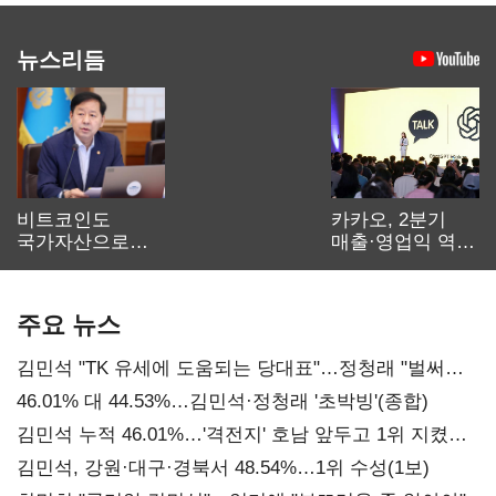
뉴스리듬
비트코인도
카카오, 2분기
국가자산으로…'
매출·영업익 역대
보관·평가·처분'
최대…에이전트
기준은 숙제
AI 수익화 관건
주요 뉴스
김민석 "TK 유세에 도움되는 당대표"…정청래 "벌써
대표된 양 당직 배분"
46.01% 대 44.53%…김민석·정청래 '초박빙'(종합)
김민석 누적 46.01%…'격전지' 호남 앞두고 1위 지켰다
(2보)
김민석, 강원·대구·경북서 48.54%…1위 수성(1보)