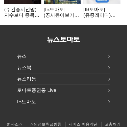
(주간증시전망)
[IB토마토]
[IB토마토]
지수보다 종목…
(공시톺아보기)
(유증레이다)
선별 장세
수주 공시, 왜
툴젠, 조달액
이어진다
바로 매출로
3분의 1 토막…
잡히지 않을까
특허소송
비용부터 챙긴다
뉴스
뉴스북
뉴스리듬
토마토증권통 Live
IB토마토
회사소개
개인정보취급방침
서비스 이용약관
고충처리