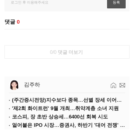
댓글
0
0/0
댓글 더보기
김주하
(주간증시전망)지수보다 종목…선별 장세 이어진다
'제2회 화이트런' 9월 개최…취약계층 소녀 지원
코스피, 장 초반 상승세…6400선 회복 시도
얼어붙은 IPO 시장…증권사, 하반기 '대어 전쟁' 기대