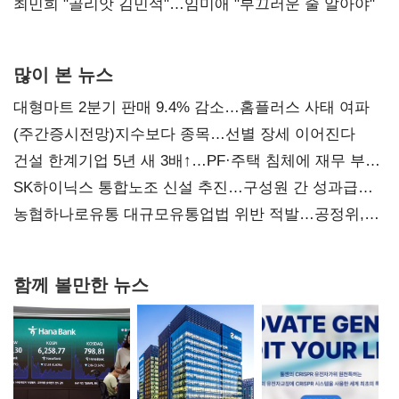
최민희 "골리앗 김민석"…임미애 "부끄러운 줄 알아야"
많이 본 뉴스
대형마트 2분기 판매 9.4% 감소…홈플러스 사태 여파
(주간증시전망)지수보다 종목…선별 장세 이어진다
건설 한계기업 5년 새 3배↑…PF·주택 침체에 재무 부담
확대
SK하이닉스 통합노조 신설 추진…구성원 간 성과급
불만 확산
농협하나로유통 대규모유통업법 위반 적발…공정위,
과징금 4억6200만원 부과
함께 볼만한 뉴스