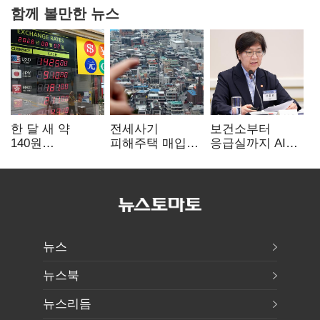
함께 볼만한 뉴스
한 달 새 약
전세사기
보건소부터
140원
피해주택 매입
응급실까지 AI
급락…'역대급
1만호 돌파…
확산…지역의료
엔저'에 원화
누적 피해자
혁신 본격화
변곡점
4만278명
뉴스
뉴스북
뉴스리듬