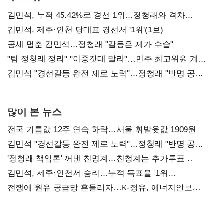
김민석, 누적 45.42%로 경선 1위…정청래와 격차
0.86%p(2보)
김민석, 제주·인천 당대표 경선서 '1위'(1보)
공세 멈춘 김민석…정청래 "갈등은 제가 수습"
"팀 정청래 정리" "이중잣대 말라"…민주 최고위원 계파
다툼 격화
김민석 "경선갈등 완전 제로 노력"…정청래 "반명 공세
사과부터"
많이 본 뉴스
전국 기름값 12주 연속 하락…서울 휘발윳값 1909원
김민석 "경선갈등 완전 제로 노력"…정청래 "반명 공세
사과부터"
'정청래 책임론' 꺼낸 친명계…친청계는 추가투표
때리기
김민석, 제주·인천서 승리…누적 득표율 '1위
탈환'(종합)
전쟁에 원유 공급망 흔들리자…K-정유, 에너지안보
핵심으로 재부상