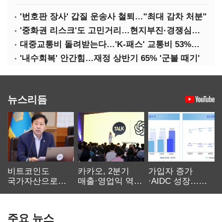
'번호판 장사' 갑질 운송사 철퇴…"최대 감차 처분"
'중화권 리스크'도 고민거리…현지부진·경쟁심화·양안냉각
대중교통비 돌려받는다…'K-패스' 교통비 53%까지 환급
'내수회복' 안간힘…재정 상반기 65% '군불 때기'
뉴스리듬
비트코인도
카카오, 2분기
가입자 증가
국가자산으로…'
매출·영업익 역대
·AIDC 성장…
보관·평가·처분'
최대…에이전트
SKT 2분기 성장
기준은 숙제
AI 수익화 관건
본궤도
주요 뉴스