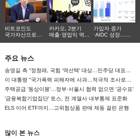
비트코인도
카카오, 2분기
가입자 증가
국가자산으로…'
매출·영업익 역대
·AIDC 성장…
보관·평가·처분'
최대…에이전트
SKT 2분기 성장
기준은 숙제
AI 수익화 관건
본궤도
주요 뉴스
송영길 측 "정청래, 국힘 '역선택' 대상…민주당 대표로
총선 지휘 못해"
이 대통령 "국가폭력 피해자에 사과…적극적 조사로
진실 밝혀야"
주택공급 '동상이몽'…정부·서울시 협력 없으면 '공수표'
'금융복합기업집단' 토스, 전 계열사 내부통제 표준화
ELS 이어 ETF까지…고위험상품 판매 제동 걸린 은행
많이 본 뉴스