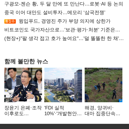
구광모-젠슨 황, 두 달 만에 또 만난다…로봇·AI 등 논의
중국 이어 대만도 설비투자…메모리 ‘삼국전쟁’
윙입푸드, 경영진 주가 부양 의지에 상한가
비트코인도 국가자산으로…'보관·평가·처분' 기준은
숙제
(현장+)"팔 생각 접고 호가 높여요"…'덜 똘똘한 한 채'
20억 키맞추기
함께 볼만한 뉴스
장윤기 은폐·조작
'FDI 실적
해경, 양귀비·
이후로도
10%'·'개발현안
대마 집중단속…
정보유출·
산적'…
4개월 동안
내부비위…경찰
인천경제청장
249명 검거