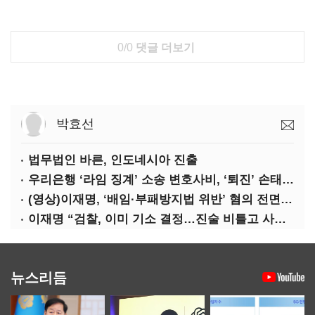
0/0
댓글 더보기
박효선
법무법인 바른, 인도네시아 진출
우리은행 ‘라임 징계’ 소송 변호사비, ‘퇴진’ 손태승 회장 개인이 납부하나
(영상)이재명, ‘배임·부패방지법 위반’ 혐의 전면 반박(종합)
이재명 “검찰, 이미 기소 결정…진술 비틀고 사건 조작에 악용”
뉴스리듬