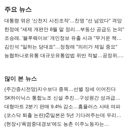
주요 뉴스
대통령 엮은 '신천지 사진조작'…친명 "선 넘었다" 격앙
한정애 "세제 개편안 8월 말 정리…부동산 공급도 논의"
조승래, '블루웨이브' 개인정보 유출 사과 "무거운 책임
통감"
김민석 "일하는 당대표"…정청래 "의리가 제일 중요"
농협하나로유통 대규모유통업법 위반 적발…공정위,
과징금 4억6200만원 부과
많이 본 뉴스
(주간증시전망)지수보다 종목…선별 장세 이어진다
SK하이닉스 통합노조 신설 추진…구성원간 성과급
불만 확산
대형마트 2분기 판매 9.4% 감소…홈플러스 사태 여파
(코스닥 퇴출 논란)②일본은 5년 기다려주는데 우리는
당장 퇴출?…시간만으론 부족한 코스닥 구하기
(현장+)'폭염중대경보'에도 농촌 이주노동자는