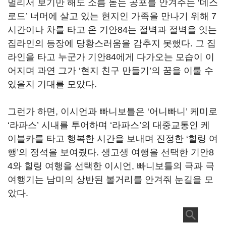
멀리서 보기만 해도 소름 돋는 공포를 안겨주는
‘
데스
로드
’
너머에 살고 있는 현지인 가족을 만나기 위해
7
시간이나 차를 타고 온 기안
84
는 절벽과 절벽을 잇는
집라인의 등장에 당황스러움을 감추지 못했다
.
그 집
라인을 타고 누군가 기안
84
에게 다가오는 모습이 이
어지며 과연 그가
‘
현지 친구 만들기
’
의 꿈을 이룰 수
있을지 기대를 모았다
.
그런가 하면
,
이시언과 빠니보틀은
‘
어니빠니
’
케미로
‘
라파스
’
시내를 투어하며
‘
라파스
’
의 대중교통인 케
이블카를 타고 행복한 시간을 보내며 진정한
‘
힐링 여
행
’
의 정석을 보여줬다
.
생고생 여행을 선택한 기안
8
4
와 힐링 여행을 선택한 이시언
,
빠니보틀의 극과 극
여행기는 남미의 상반된 볼거리를 안겨줘 눈길을 모
았다
.