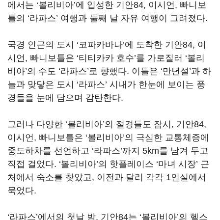
에서는
‘
볼리비아
’
에 입성한 기안
84,
이시언
,
빠니보
틀의
‘
라파스
’
여행과 둘째 날 자유 여행이 그려졌다
.
국경 인근의 도시
‘
코파카바나
’
에 도착한 기안
84,
이
시언
,
빠니보틀은
‘
티티카카 호수
’
를 가로질러
‘
볼리
비아
’
의 수도
‘
라파스
’
로 향했다
.
이들은
‘
만년설
’
과 하
늘과 맞닿은 도시
‘
라파스
’
시내가 한눈에 보이는 풍
경들을 눈에 담으며 감탄한다
.
그러나 다양한
‘
볼리비아
’
의 절경들도 잠시
,
기안
84,
이시언
,
빠니보틀은
‘
볼리비아
’
의 극심한 교통체증에
중도하차를 선언하고
‘
라파스
’
까지
5km
를 남겨 두고
직접 걸었다
. ‘
볼리비아
’
의 핫플레이스
‘
마녀 시장
’
근
처에서 숙소를 찾았고
,
이전과 달리 각각
1
인실에서
묵었다
.
‘라파스’에서의 첫날 밤
,
기안
84
는
‘
볼리비아
’
의 헬스