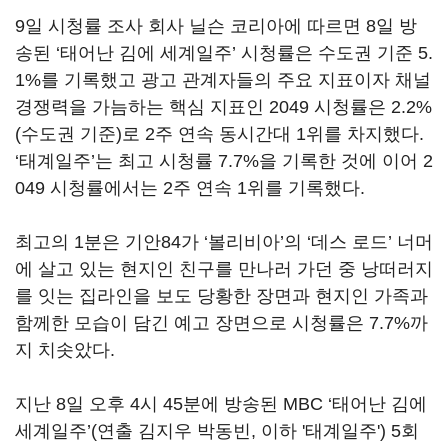
9
일 시청률 조사 회사 닐슨 코리아에 따르면
8
일 방
송된
‘
태어난 김에 세계일주
’
시청률은 수도권 기준
5.
1%
를 기록했고 광고 관계자들의 주요 지표이자 채널
경쟁력을 가늠하는 핵심 지표인
2049
시청률은
2.2%
(
수도권 기준
)
로
2
주 연속 동시간대
1
위를 차지했다
.
‘
태계일주
’
는 최고 시청률
7.7%
을 기록한 것에 이어
2
049
시청률에서는
2
주 연속
1
위를 기록했다
.
최고의
1
분은 기안
84
가
‘
볼리비아
’
의
‘
데스 로드
’
너머
에 살고 있는 현지인 친구를 만나러 가던 중 낭떠러지
를 잇는 집라인을 보도 당황한 장면과 현지인 가족과
함께한 모습이 담긴 예고 장면으로 시청률은
7.7%
까
지 치솟았다
.
지난
8
일 오후
4
시
45
분에 방송된
MBC ‘
태어난 김에
세계일주
’(
연출 김지우 박동빈
,
이하
'
태계일주
') 5
회