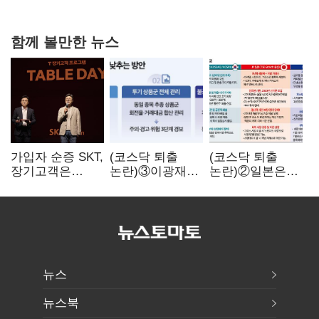
강행군…'야외작업 중지' 권고도 무시
함께 볼만한 뉴스
가입자 순증 SKT,
(코스닥 퇴출
(코스닥 퇴출
장기고객은
논란)③이광재
논란)②일본은
CEO가 직접
"과속 잡더라도
5년
챙긴다
자동차 없애지는
기다려주는데
말아야"
우리는 당장
퇴출?…
시간만으론
부족한 코스닥
구하기
뉴스
뉴스북