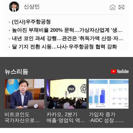
신상민
(인사)우주항공청
높아진 부채비율 200% 문턱…가상자산업계 '생존 시험대'
내년 코인 과세 강행…관건은 '취득가액 산정·자산 이동'
달 기지 전환 시동…나사·우주항공청 협력 강화
뉴스리듬
비트코인도
카카오, 2분기
가입자 증가
국가자산으로…'
매출·영업익 역대
·AIDC 성장…
보관·평가·처분'
최대…에이전트
SKT 2분기 성장
기준은 숙제
AI 수익화 관건
본궤도