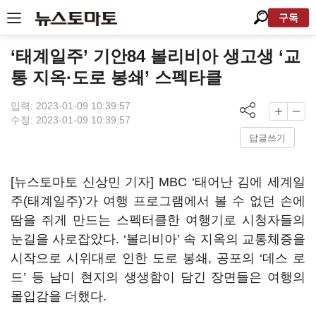
구독
‘태계일주’ 기안84 볼리비아 생고생 ‘교
통 지옥·도로 봉쇄’ 스펙타클
입력: 2023-01-09 10:39:57
수정: 2023-01-09 10:39:57
답글쓰기
[뉴스토마토 신상민 기자]
MBC ‘
태어난 김에 세계일
주
(
태계일주
)’
가 여행 프로그램에서 볼 수 없던 손에
땀을 쥐게 만드는 스펙터클한 여행기로 시청자들의
눈길을 사로잡았다
. ‘
볼리비아
’
속 지옥의 교통체증을
시작으로 시위대로 인한 도로 봉쇄
,
공포의
‘
데스 로
드
’
등 남미 현지의 생생함이 담긴 장면들은 여행의
몰입감을 더했다
.