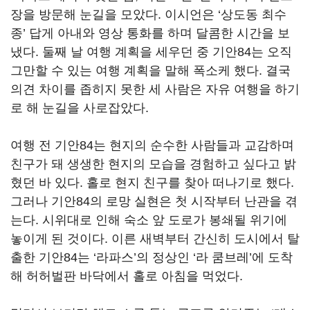
장을 방문해 눈길을 모았다
.
이시언은
‘
상도동 최수
종
’
답게 아내와 영상 통화를 하며 달콤한 시간을 보
냈다
.
둘째 날 여행 계획을 세우던 중 기안
84
는 오직
그만할 수 있는 여행 계획을 말해 폭소케 했다
.
결국
의견 차이를 좁히지 못한 세 사람은 자유 여행을 하기
로 해 눈길을 사로잡았다
.
여행 전 기안
84
는 현지의 순수한 사람들과 교감하며
친구가 돼 생생한 현지의 모습을 경험하고 싶다고 밝
혔던 바 있다
.
홀로 현지 친구를 찾아 떠나기로 했다
.
그러나 기안
84
의 로망 실현은 첫 시작부터 난관을 겪
는다
.
시위대로 인해 숙소 앞 도로가 봉쇄될 위기에
놓이게 된 것이다
.
이른 새벽부터 간신히 도시에서 탈
출한 기안
84
는
‘
라파스
’
의 정상인
‘
라 쿰브레
’
에 도착
해 허허벌판 바닥에서 홀로 아침을 먹었다
.