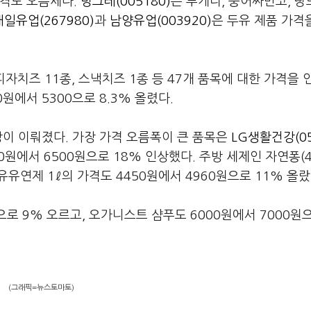
가격도 오름세다.
빙그레(005180)
는 투게더, 붕어싸만코, 
매일유업(267980)
과
남양유업(003920)
은 두유 제품 가격을
피자치즈 11종, 스낵치즈 1종 등 47개 품목에 대한 가격을
원에서 5300으로 8.3% 올렸다.
상이 이뤄졌다. 가장 가격 오름폭이 큰 품목은
LG생활건강(05
00원에서 6500원으로 18% 인상했다. 주방 세제인 자연퐁(4
섬유유연제 1ℓ의 가격도 4450원에서 4960원으로 11% 올
로 9% 오르고, 오가니스트 샴푸도 6000원에서 7000원으
(그래픽=뉴스토마토)