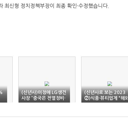
라 최신형 정치정책부장이 최종 확인·수정했습니다.
%
(신년사)이정애 LG생건
(신년사로 보는 2023
사장 “중국은 전열정비·
②)식품·뷰티업계 "해
북미는 맞춤형”
시장 공략·사업 다각화