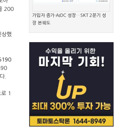
빵또아
 200
가입자 증가·AIDC 성장…SKT 2분기 성
장 본궤도
 인상했
190
90
랐다.
로 1