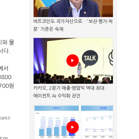
비트코인도 국가자산으로…'보관·평가·처
분' 기준은 숙제
비와 물
서다.
에서
3800
700원
카카오, 2분기 매출·영업익 역대 최대…
에이전트 AI 수익화 관건
인상하고