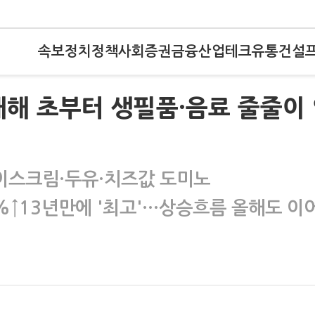
속보
정치
정책
사회
증권
금융
산업
테크
유통
건설
해 초부터 생필품·음료 줄줄이
이스크림·두유·치즈값 도미노
%↑13년만에 '최고'…상승흐름 올해도 이