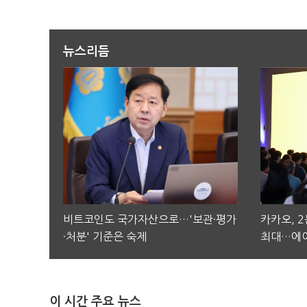
뉴스리듬
비트코인도 국가자산으로…'보관·평가
카카오, 
·처분' 기준은 숙제
최대…에이
이 시간 주요 뉴스