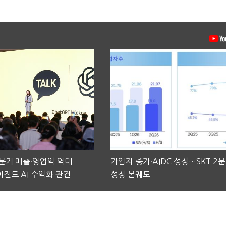
2분기 매출·영업익 역대
가입자 증가·AIDC 성장…SKT 2
전트 AI 수익화 관건
성장 본궤도