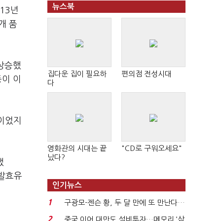
뉴스북
13년
개 품
 상승했
집다운 집이 필요하
편의점 전성시대
등이 이
다
름이었지
영화관의 시대는 끝
"CD로 구워오세요"
났다?
냈
 발효유
인기뉴스
1
구광모-젠슨 황, 두 달 만에 또 만난다…
로봇·AI 등 논...
2
중국 이어 대만도 설비투자…메모리 ‘삼