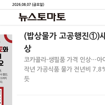
2026.08.07 (금요일)
(밥상물가 고공행진①)새
상
코카콜라·생필품 가격 인상…아
작년 가공식품 물가 전년비 7.8
듯