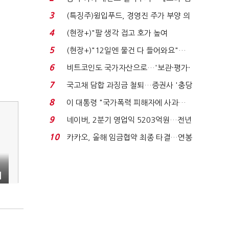
국전쟁’
3
(특징주)윙입푸드, 경영진 주가 부양 의
지에 상한가...
4
(현장+)"팔 생각 접고 호가 높여
요"…'덜 똘똘한 한 채' 20...
5
(현장+)"12일엔 물건 다 들어와요"…
빈 매대 채우며 문 연 ...
6
비트코인도 국가자산으로…'보관·평가·
처분' 기준은 ...
7
국고채 담합 과징금 철퇴…증권사 '충당
금 폭탄' 우려...
8
이 대통령 "국가폭력 피해자에 사과…
적극적 조사로 진...
9
네이버, 2분기 영업익 5203억원…전년
비 0.2% 감소...
10
카카오, 올해 임금협약 최종 타결…연봉
6.3% 인상·격려...
외
"