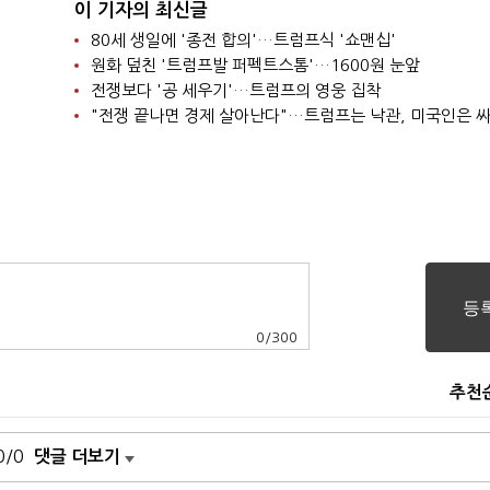
이 기자의 최신글
80세 생일에 '종전 합의'…트럼프식 '쇼맨십'
원화 덮친 '트럼프발 퍼펙트스톰'…1600원 눈앞
전쟁보다 '공 세우기'…트럼프의 영웅 집착
"전쟁 끝나면 경제 살아난다"…트럼프는 낙관, 미국인은 
0
/
300
추천
0/0
댓글 더보기