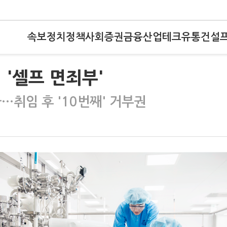
속보
정치
정책
사회
증권
금융
산업
테크
유통
건설
 '셀프 면죄부'
…취임 후 '10번째' 거부권