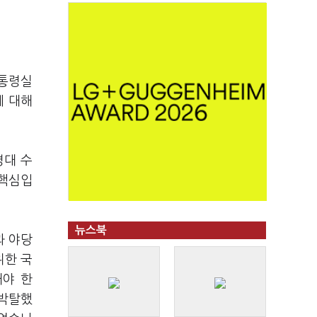
대통령실
에 대해
병대 수
 핵심입
뉴스북
과 야당
위한 국
돼야 한
 박탈했