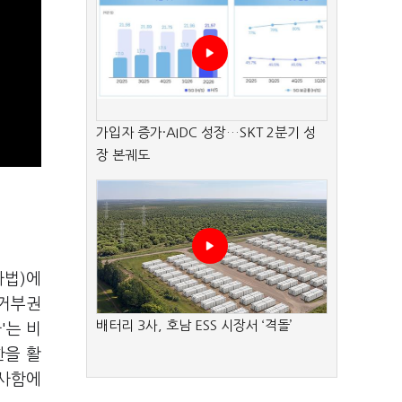
가입자 증가·AIDC 성장…SKT 2분기 성
장 본궤도
사법)에
 거부권
배터리 3사, 호남 ESS 시장서 ‘격돌’
'는 비
한을 활
행사함에