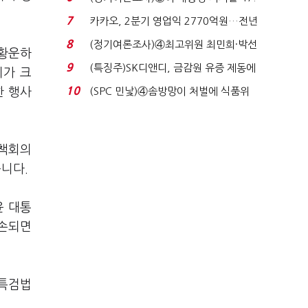
7%…일주일 만에 ...
7
카카오, 2분기 영업익 2770억원…전년
비 36% 증가...
8
(정기여론조사)④최고위원 최민희·박선
 황운하
원 '양강'…서미...
9
(특징주)SK디앤디, 금감원 유증 제동에
지가 크
장 초반 상한가...
10
한 행사
(SPC 민낯)④솜방망이 처벌에 식품위
생법 위반 반복...
대책회의
니다.
윤 대통
훼손되면
 특검법