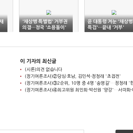
'채
'채상병 특별법' 거부권
윤 대통령 겨눈 '채상병
의결…정국 '소용돌이'
특검'…끝내 '거부'
이 기자의 최신글
(시론)의견 없습니다
(정기여론조사)②당심·호남, 김민석-정청래 '초접전'