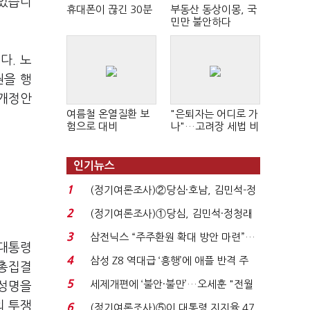
들었습니
휴대폰이 끊긴 30분
부동산 동상이몽, 국
민만 불안하다
다. 노
권을 행
 개정안
여름철 온열질환 보
"은퇴자는 어디로 가
험으로 대비
나"…고려장 세법 비
판 확산
인기뉴스
1
(정기여론조사)②당심·호남, 김민석-정
청래 '초접전'...
2
(정기여론조사)①당심, 김민석·정청래
'초접전'…대통령 ...
3
삼전닉스 “주주환원 확대 방안 마련”…
 대통령
로이터에 성명...
4
삼성 Z8 역대급 ‘흥행’에 애플 반격 주
 총집결
목…9월 ‘폴...
5
세제개편에 ‘불안·불만’…오세훈 "전월
 성명을
세 구하기 더 ...
외 투쟁
6
(정기여론조사)⑤이 대통령 지지율 47.