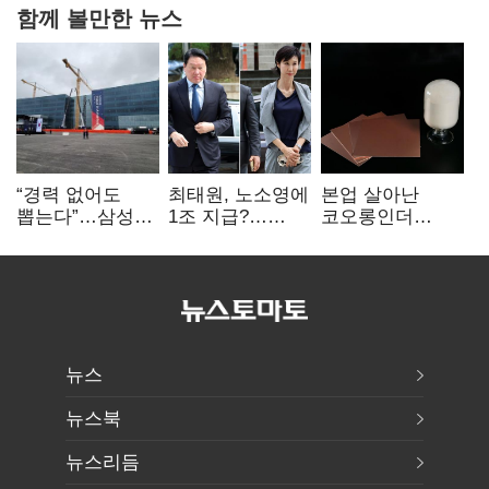
함께 볼만한 뉴스
“경력 없어도
최태원, 노소영에
본업 살아난
뽑는다”…삼성
1조 지급?…
코오롱인더
·TSMC, 미
재상고 여부 주목
·HS효성…AI·
반도체 인재
배터리 소재로
쟁탈전
보폭 확대
뉴스
뉴스북
뉴스리듬