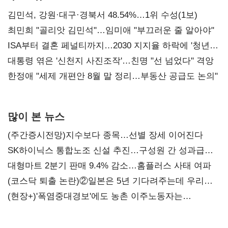
김민석, 강원·대구·경북서 48.54%…1위 수성(1보)
최민희 "골리앗 김민석"…임미애 "부끄러운 줄 알아야"
ISA부터 결혼 페널티까지…2030 지지율 하락에 '청년
챙기기'
대통령 엮은 '신천지 사진조작'…친명 "선 넘었다" 격앙
한정애 "세제 개편안 8월 말 정리…부동산 공급도 논의"
많이 본 뉴스
(주간증시전망)지수보다 종목…선별 장세 이어진다
SK하이닉스 통합노조 신설 추진…구성원 간 성과급
불만 확산
대형마트 2분기 판매 9.4% 감소…홈플러스 사태 여파
(코스닥 퇴출 논란)②일본은 5년 기다려주는데 우리는
당장 퇴출?…시간만으론 부족한 코스닥 구하기
(현장+)'폭염중대경보'에도 농촌 이주노동자는
강행군…'야외작업 중지' 권고도 무시