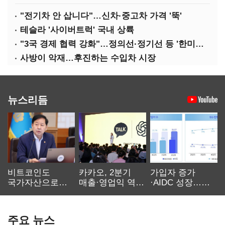
"전기차 안 삽니다"…신차·중고차 가격 '뚝'
테슬라 '사이버트럭' 국내 상륙
"3국 경제 협력 강화"…정의선·정기선 등 '한미일 경제대화' 참석
사방이 악재…후진하는 수입차 시장
뉴스리듬
비트코인도
카카오, 2분기
가입자 증가
국가자산으로…'
매출·영업익 역대
·AIDC 성장…
보관·평가·처분'
최대…에이전트
SKT 2분기 성장
기준은 숙제
AI 수익화 관건
본궤도
주요 뉴스