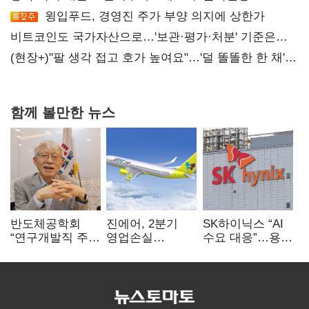
윙입푸드, 경영진 주가 부양 의지에 상한가
비트코인도 국가자산으로…'보관·평가·처분' 기준은
숙제
(현장+)"팔 생각 접고 호가 높여요"…'덜 똘똘한 한 채'
20억 키맞추기
함께 볼만한 뉴스
반도체공학회
진에어, 2분기
SK하이닉스 “AI
“연구개발직 주
영업손실
수요 대응”…용인
52시간제
731억…유가
·청주 팹에 54조
개선해야”
상승 여파
투자