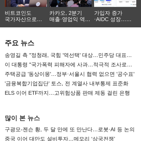
비트코인도
카카오, 2분기
가입자 증가
국가자산으로…'
매출·영업익 역대
·AIDC 성장…
보관·평가·처분'
최대…에이전트
SKT 2분기 성장
기준은 숙제
AI 수익화 관건
본궤도
주요 뉴스
송영길 측 "정청래, 국힘 '역선택' 대상…민주당 대표로
총선 지휘 못해"
이 대통령 "국가폭력 피해자에 사과…적극적 조사로
진실 밝혀야"
주택공급 '동상이몽'…정부·서울시 협력 없으면 '공수표'
'금융복합기업집단' 토스, 전 계열사 내부통제 표준화
ELS 이어 ETF까지…고위험상품 판매 제동 걸린 은행
많이 본 뉴스
구광모-젠슨 황, 두 달 만에 또 만난다…로봇·AI 등 논의
중국 이어 대만도 설비투자…메모리 ‘삼국전쟁’