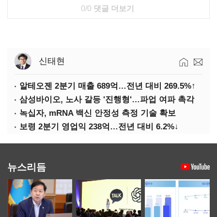
0/0
댓글 더보기
신태현
알테오젠 2분기 매출 689억…전년 대비 269.5%↑
삼성바이오, 노사 갈등 '진행형'…파업 여파 촉각
녹십자, mRNA 백신 안정성 측정 기술 확보
보령 2분기 영업익 238억…전년 대비 6.2%↓
뉴스리듬