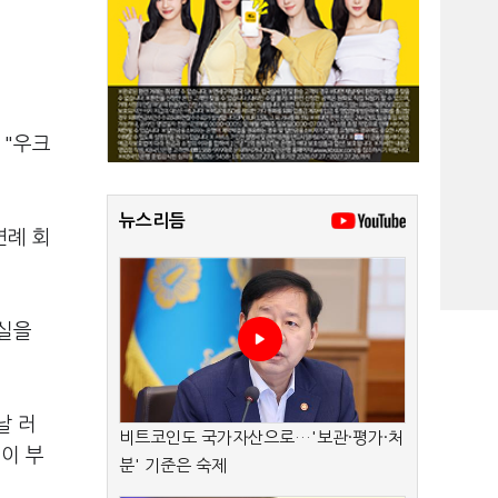
 "우크
뉴스리듬
연례 회
사실을
날 러
비트코인도 국가자산으로…'보관·평가·처
이 부
분' 기준은 숙제