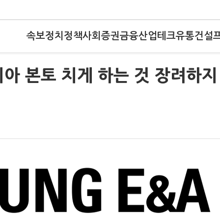
속보
정치
정책
사회
증권
금융
산업
테크
유통
건설
아 본토 치게 하는 것 장려하지