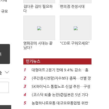
 기대
집다운 집이 필요하
편의점 전성시대
다
 규모
영화관의 시대는 끝
"CD로 구워오세요"
났다?
인기뉴스
1
대형마트 2분기 판매 9.4% 감소…홈
순
플러스 사태 여파...
2
(주간증시전망)지수보다 종목…선별 장
세 이어진다...
3
SK하이닉스 통합노조 신설 추진…구성
원 간 성과급 불...
4
(코스닥 퇴출 논란)②일본은 5년 기다
려주는데 우리는 ...
5
농협하나로유통 대규모유통업법 위반