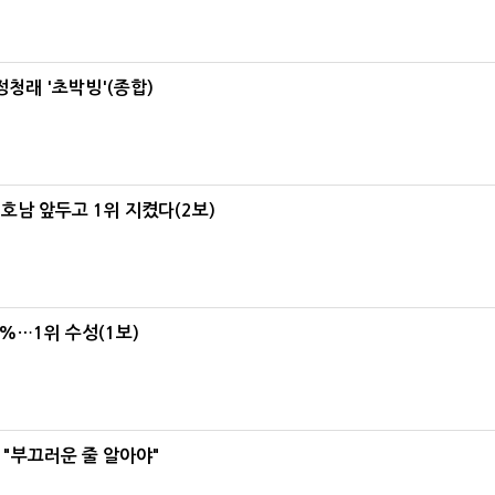
정청래 '초박빙'(종합)
 호남 앞두고 1위 지켰다(2보)
4%…1위 수성(1보)
 "부끄러운 줄 알아야"