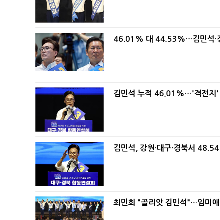
46.01% 대 44.53%…김민석·
김민석 누적 46.01%…'격전지'
김민석, 강원·대구·경북서 48.5
최민희 "골리앗 김민석"…임미애