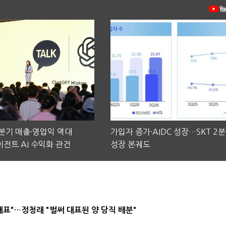
2분기 매출·영업익 역대
가입자 증가·AIDC 성장…SKT 2
전트 AI 수익화 관건
성장 본궤도
대표"…정청래 "벌써 대표된 양 당직 배분"