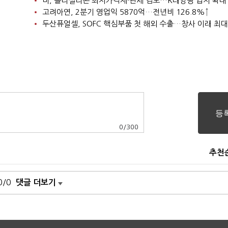
미, 폴리실리콘 최저가격제·관세 검토…K태양광 입지 확대
고려아연, 2분기 영업익 5870억…전년비 126.8%↑
두산퓨얼셀, SOFC 핵심부품 첫 해외 수출…창사 이래 최대
0
/
300
추천
0/0
댓글 더보기