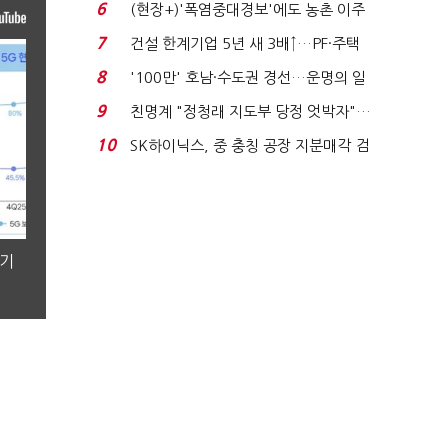
적발…공정위, 과...
6
(현장+)'폭염중대경보'에도 농촌 이주
노동자는 강행군…'야...
7
건설 한계기업 5년 새 3배↑…PF·주택
침체에 재무 ...
8
'100만' 호남·수도권 경선…운명의 일
주일
9
친명계 "정청래 지도부 당정 엇박자"…
친청계 "신천지 오...
10
SK하이닉스, 중 충칭 공장 지분매각 검
토?…“확정된 바...
분기