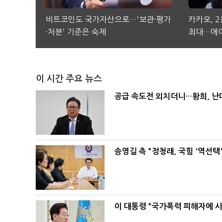
비트코인도 국가자산으로…'보관·평가
카카오, 
·처분' 기준은 숙제
최대…에이
이 시간 주요 뉴스
공급 속도전 외치더니…황희, 난
송영길 측 "정청래, 국힘 '역선
이 대통령 "국가폭력 피해자에 