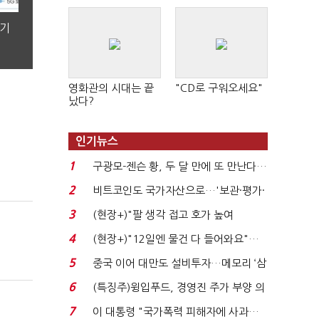
분기
영화관의 시대는 끝
"CD로 구워오세요"
났다?
인기뉴스
1
구광모-젠슨 황, 두 달 만에 또 만난다…
로봇·AI 등 논...
2
비트코인도 국가자산으로…'보관·평가·
처분' 기준은 ...
3
(현장+)"팔 생각 접고 호가 높여
요"…'덜 똘똘한 한 채' 20...
4
(현장+)"12일엔 물건 다 들어와요"…
빈 매대 채우며 문 연 ...
5
중국 이어 대만도 설비투자…메모리 ‘삼
국전쟁’
6
(특징주)윙입푸드, 경영진 주가 부양 의
지에 상한가...
7
이 대통령 "국가폭력 피해자에 사과…