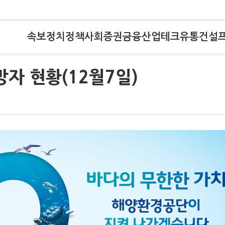
속보
정치
정책
사회
증권
금융
산업
테크
유통
건설
망자 현황(12월7일)