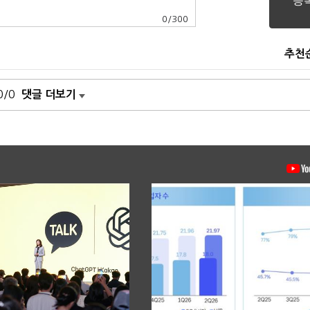
0
/
300
추천
0/0
댓글 더보기