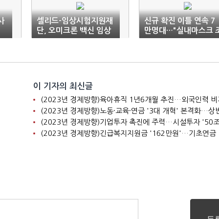
사
셀리드-임상시험지원재
신규 확진 이틀 연속 7
단, 오미크론 백신 임상
만명대…"실내마스크 
협력
정안 이달 말까지 마련
이 기자의 최신글