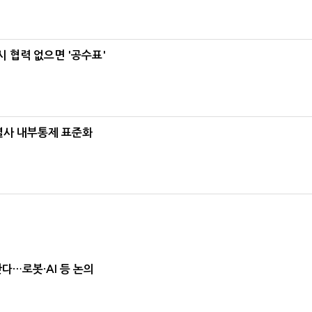
 협력 없으면 '공수표'
계열사 내부통제 표준화
난다…로봇·AI 등 논의