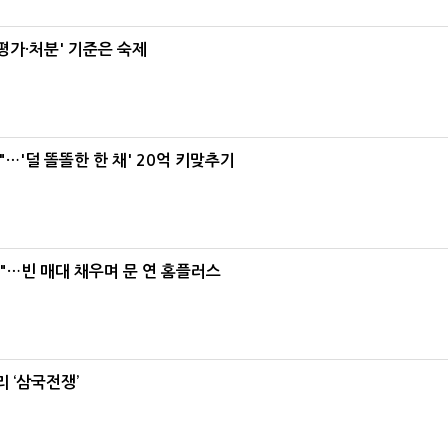
가·처분' 기준은 숙제
"…'덜 똘똘한 한 채' 20억 키맞추기
요"…빈 매대 채우며 문 연 홈플러스
 ‘삼국전쟁’