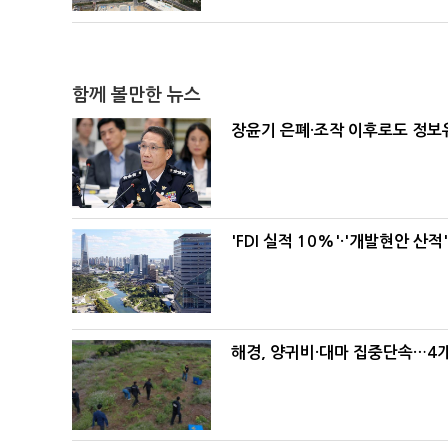
함께 볼만한 뉴스
장윤기 은폐·조작 이후로도 정
'FDI 실적 10%'·'개발현안 
해경, 양귀비·대마 집중단속…4개