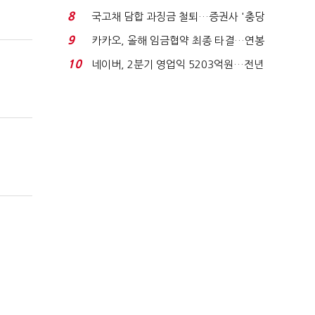
적극적 조사로 진...
8
국고채 담합 과징금 철퇴…증권사 '충당
금 폭탄' 우려...
9
카카오, 올해 임금협약 최종 타결…연봉
6.3% 인상·격려...
10
네이버, 2분기 영업익 5203억원…전년
비 0.2% 감소...