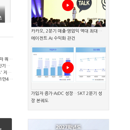
조
"
카카오, 2분기 매출·영업익 역대 최대…
에이전트 AI 수익화 관건
(2023년 경제방향)육아휴직 1년6개월 추진…외국인력 비자 쿼터 11만명 확대
(2023년 경제방향)노동·교육·연금 '3대 개혁' 본격화…상반기엔 근로시간 개편
(2023년 경제방향)기업투자 촉진에 주력…시설투자 '50조' 지원·공제율 10%↑
(2023년 경제방향)긴급복지지원금 '162만원'…기초연금 1만4000원·장애수당 2만원↑
가입자 증가·AIDC 성장…SKT 2분기 성
장 본궤도