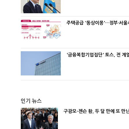
주택공급 '동상이몽'…정부·서울시
'금융복합기업집단' 토스, 전 
인기 뉴스
구광모-젠슨 황, 두 달 만에 또 만