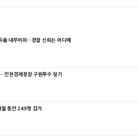
보유출·내부비위…경찰 신뢰는 어디에
산적'…인천경제청장 구원투수 찾기
월 동안 249명 검거