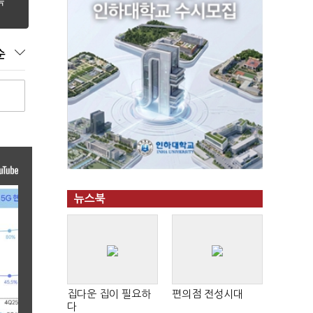
순
뉴스북
집다운 집이 필요하
편의점 전성시대
다