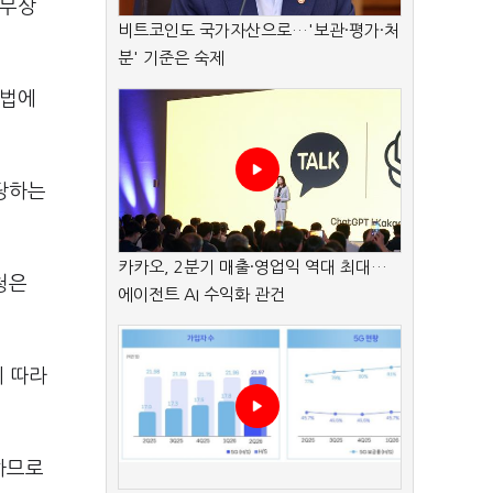
 무상
비트코인도 국가자산으로…'보관·평가·처
분' 기준은 숙제
방법에
당하는
카카오, 2분기 매출·영업익 역대 최대…
청은
에이전트 AI 수익화 관건
에 따라
하므로