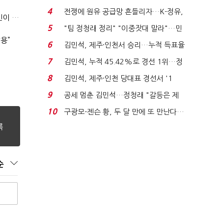
는 추가투표 때리기...
4
전쟁에 원유 공급망 흔들리자…K-정유,
우리은행 ‘라임 징계’ 소송 변호사비, ‘퇴진’ 손태승 회장 개인이 납부하나
에너지안보 핵심...
5
"팀 정청래 정리" "이중잣대 말라"…민
용”
주 최고위원 계파 다...
6
김민석, 제주·인천서 승리…누적 득표율
'1위 탈환'(종합)...
7
김민석, 누적 45.42%로 경선 1위…정
청래와 격차 0.86%p(...
8
김민석, 제주·인천 당대표 경선서 '1
위'(1보)...
9
공세 멈춘 김민석…정청래 "갈등은 제
가 수습"
10
구광모-젠슨 황, 두 달 만에 또 만난다…
로봇·AI 등 논...
순