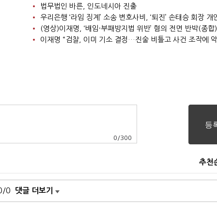
법무법인 바른, 인도네시아 진출
(영상)이재명, ‘배임·부패방지법 위반’ 혐의 전면 반박(종합)
이재명 “검찰, 이미 기소 결정…진술 비틀고 사건 조작에 악
0
/
300
추천
0/0
댓글 더보기