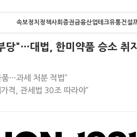
속보
정치
정책
사회
증권
금융
산업
테크
유통
건설
부당"…대법, 한미약품 승소 취
 물품…과세 처분 적법”
가격, 관세법 30조 따라야”