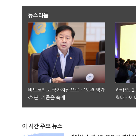
뉴스리듬
비트코인도 국가자산으로…'보관·평가
카카오, 
·처분' 기준은 숙제
최대…에이
이 시간 주요 뉴스