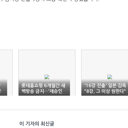
쌍
롯데홈쇼핑 6개월간 새
'16강 진출' 일본 감독
당
벽방송 금지…'재승인
"8강, 그 이상 원한다"
로비' 전 사장 집유 확정
이 기자의 최신글