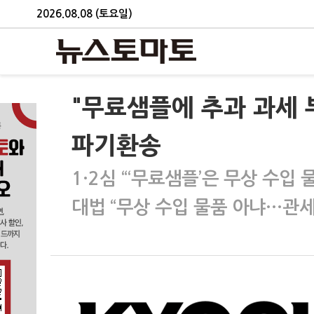
2026.08.08 (토요일)
"무료샘플에 추과 과세 
파기환송
1·2심 “‘무료샘플’은 무상 수입
대법 “무상 수입 물품 아냐…관세