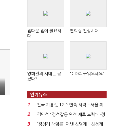
집다운 집이 필요하
편의점 전성시대
다
영화관의 시대는 끝
"CD로 구워오세요"
났다?
인기뉴스
1
전국 기름값 12주 연속 하락…서울 휘
발윳값 1909원...
2
김민석 "경선갈등 완전 제로 노력"…정
청래 "반명 공세 사...
3
'정청래 책임론' 꺼낸 친명계…친청계