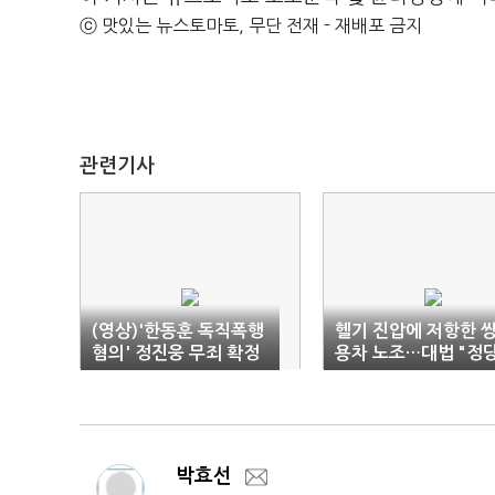
ⓒ 맛있는 뉴스토마토, 무단 전재 - 재배포 금지
관련기사
(영상)'한동훈 독직폭행
헬기 진압에 저항한 
혐의' 정진웅 무죄 확정
용차 노조…대법 "정
(종합)
행위"
박효선