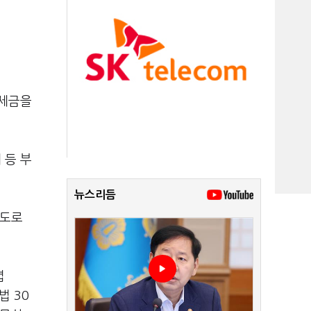
 세금을
 등 부
뉴스리듬
별도로
렵
법 30