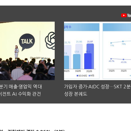
2분기 매출·영업익 역대
가입자 증가·AIDC 성장…SKT 2
전트 AI 수익화 관건
성장 본궤도