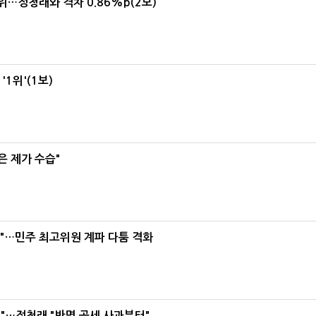
1위…정청래와 격차 0.86%p(2보)
1위'(1보)
은 제가 수습"
라"…민주 최고위원 계파 다툼 격화
"…정청래 "반명 공세 사과부터"