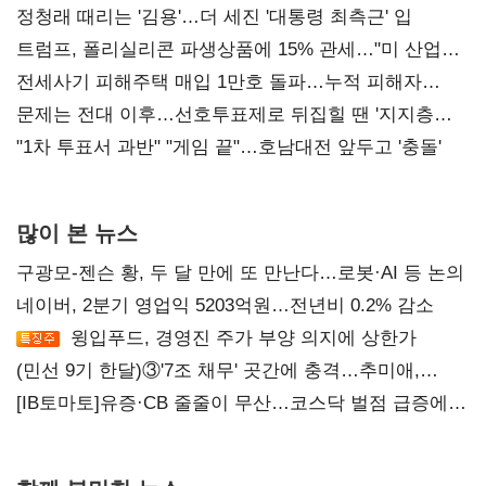
정청래 때리는 '김용'…더 세진 '대통령 최측근' 입
트럼프, 폴리실리콘 파생상품에 15% 관세…"미 산업
재건"
전세사기 피해주택 매입 1만호 돌파…누적 피해자
4만278명
문제는 전대 이후…선호투표제로 뒤집힐 땐 '지지층
불복'
"1차 투표서 과반" "게임 끝"…호남대전 앞두고 '충돌'
많이 본 뉴스
구광모-젠슨 황, 두 달 만에 또 만난다…로봇·AI 등 논의
네이버, 2분기 영업익 5203억원…전년비 0.2% 감소
윙입푸드, 경영진 주가 부양 의지에 상한가
(민선 9기 한달)③'7조 채무' 곳간에 충격…추미애,
20년만에 '비상재정' 선언 승부수
[IB토마토]유증·CB 줄줄이 무산…코스닥 벌점 급증에
상폐 압박