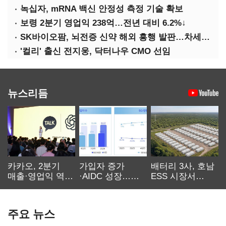
녹십자, mRNA 백신 안정성 측정 기술 확보
보령 2분기 영업익 238억…전년 대비 6.2%↓
SK바이오팜, 뇌전증 신약 해외 흥행 발판…차세대 신약 개발 속도
'컬리' 출신 전지웅, 닥터나우 CMO 선임
뉴스리듬
카카오, 2분기
가입자 증가
배터리 3사, 호남
매출·영업익 역대
·AIDC 성장…
ESS 시장서
최대…에이전트
SKT 2분기 성장
‘격돌’
AI 수익화 관건
본궤도
주요 뉴스