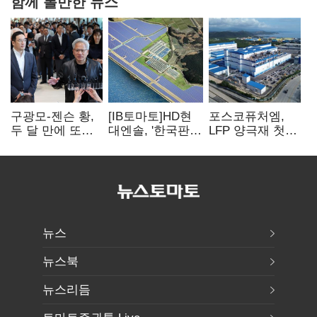
함께 볼만한 뉴스
구광모-젠슨 황,
[IB토마토]HD현
포스코퓨처엠,
두 달 만에 또
대엔솔, '한국판
LFP 양극재 첫
만난다…로봇·AI
IRA' 수혜 부상…
대규모 공급…
등 논의
세액공제 선택이
ESS 시장 공략
변수
뉴스
뉴스북
뉴스리듬